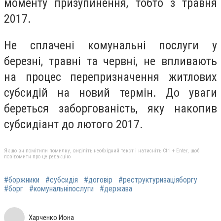
моменту призупинення, тобто з травня
2017.
Не сплачені комунальні послуги у
березні, травні та червні, не впливають
на процес перепризначення житлових
субсидій на новий термін. До уваги
береться заборгованість, яку накопив
субсидіант до лютого 2017.
Якщо ви помітили помилку, виділіть необхідний текст і натисніть Ctrl + Enter, щоб
повідомити про це редакцію
#боржники
#субсидія
#договір
#реструктуризаціяборгу
#борг
#комунальніпослуги
#держава
Харченко Иона