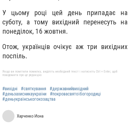
У цьому році цей день припадає на
суботу, а тому вихідний перенесуть на
понеділок, 16 жовтня.
Отож, українців очікує аж три вихідних
поспіль.
Якщо ви помітили помилку, виділіть необхідний текст і натисніть Ctrl + Enter, щоб
повідомити про це редакцію
#вихідні
#святкування
#державнийвихідний
#деньзахисникаукраїни
#покровасвятоїбогородиці
#деньукраїнськогокозацтва
Харченко Иона