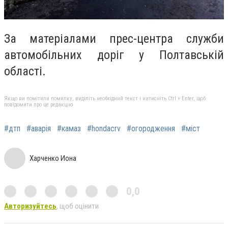
За матеріалами прес-центра служби
автомобільних доріг у Полтавській
області.
Якщо ви помітили помилку, виділіть необхідний текст і натисніть Ctrl + Enter, щоб
повідомити про це редакцію
#дтп
#аварія
#камаз
#hondacrv
#огородження
#міст
Харченко Иона
0,0
Авторизуйтесь
, щоб оцінити