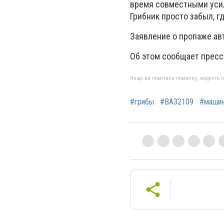
время совместными усил
Грибник просто забыл, г
Заявление о пропаже ав
Об этом сообщает пресс
Якщо ви помітили помилку, виділіть нео
#грибы
#ВАЗ2109
#маши