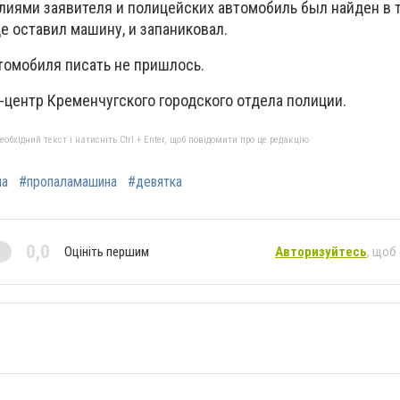
иями заявителя и полицейских автомобиль был найден в т
де оставил машину, и запаниковал.
томобиля писать не пришлось.
-центр Кременчугского городского отдела полиции.
бхідний текст і натисніть Ctrl + Enter, щоб повідомити про це редакцію
на
#пропаламашина
#девятка
0,0
Оцініть першим
Авторизуйтесь
, щоб