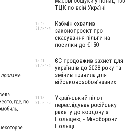
масові обшуки у понад 100
ТЦК по всій Україні
Кабмін схвалив
15:42
31 липня
законопроєкт про
скасування пільги на
посилки до €150
ЄС продовжив захист для
15:41
31 липня
українців до 2028 року та
змінив правила для
о пропаже
військовозобов'язаних
 села
Український пілот
11:15
есто, где, по
31 липня
переслідував російську
омобиль,
ракету до кордону з
Польщею, - Міноборони
Польщі
 некоторое