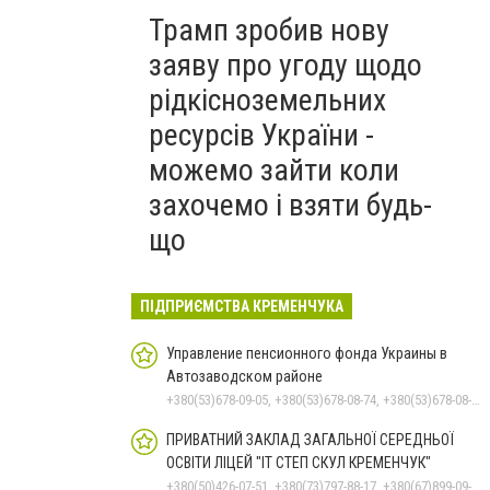
Трамп зробив нову
заяву про угоду щодо
рідкісноземельних
ресурсів України -
можемо зайти коли
захочемо і взяти будь-
що
ПІДПРИЄМСТВА КРЕМЕНЧУКА
Управление пенсионного фонда Украины в
Автозаводском районе
+380(53)678-09-05, +380(53)678-08-74, +380(53)678-08-83, +380(53)678-08-41, +380(53)678-08-86
ПРИВАТНИЙ ЗАКЛАД ЗАГАЛЬНОЇ СЕРЕДНЬОЇ
ОСВІТИ ЛІЦЕЙ "ІТ СТЕП СКУЛ КРЕМЕНЧУК"
+380(50)426-07-51, +380(73)797-88-17, +380(67)899-09-16