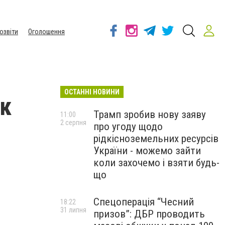
озвіти
Оголошення
ОСТАННІ НОВИНИ
ик
Трамп зробив нову заяву
11:00
2 серпня
про угоду щодо
рідкісноземельних ресурсів
України - можемо зайти
коли захочемо і взяти будь-
що
Спецоперація “Чесний
18:22
31 липня
призов”: ДБР проводить