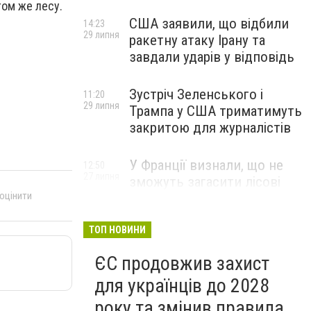
ом же лесу.
США заявили, що відбили
14:23
29 липня
ракетну атаку Ірану та
завдали ударів у відповідь
Зустріч Зеленського і
11:20
29 липня
Трампа у США триматимуть
закритою для журналістів
У Франції визнали, що не
12:50
27 липня
зможуть загасити лісові
 оцінити
пожежі біля Бордо до осені
ТОП НОВИНИ
ЄС продовжив захист
для українців до 2028
року та змінив правила