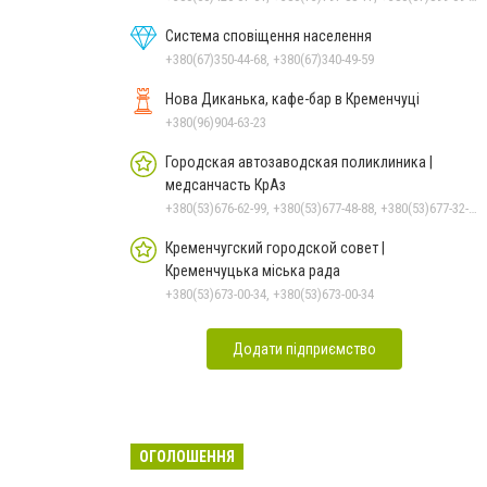
Система сповіщення населення
+380(67)350-44-68, +380(67)340-49-59
Нова Диканька, кафе-бар в Кременчуці
+380(96)904-63-23
Городская автозаводская поликлиника |
медсанчасть КрАз
+380(53)676-62-99, +380(53)677-48-88, +380(53)677-32-74, +380536766187
Кременчугский городской совет |
Кременчуцька міська рада
+380(53)673-00-34, +380(53)673-00-34
Додати підприємство
ОГОЛОШЕННЯ