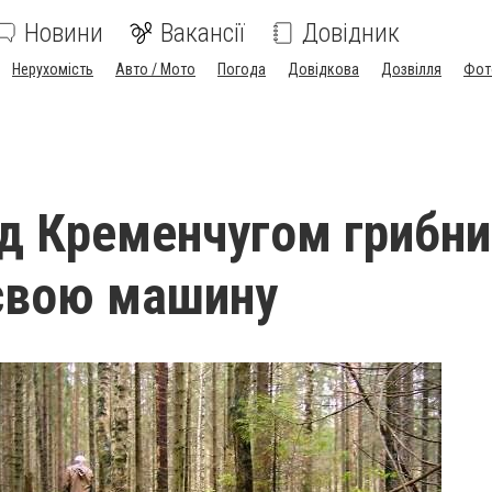
Новини
Вакансії
Довідник
Нерухомість
Авто / Мото
Погода
Довідкова
Дозвілля
Фот
од Кременчугом грибн
свою машину