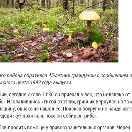
го района обратился 45-летний гражданин с сообщением 
асного цвета 1992 года выпуска.
й, сегодня около 10:30 он приехал в лес, что недалеко от
бы. Насладившись «тихой охотой», грибник вернулся на то м
машину, однако не нашёл её. Поискав вокруг и не найдя авт
«девятку» похитили, пока он собирал грибы.
ов просить помощи у правоохранительных органов. Через