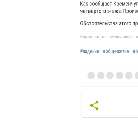
Как сообщает Кременчуг
четвёртого этажа. Произ
Обстоятельства этого п
Якщо ви помітили помилку, виділіть нео
#падение
#общежитие
#р