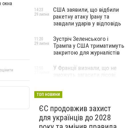
з окна
США заявили, що відбили
14:23
29 липня
ракетну атаку Ірану та
завдали ударів у відповідь
Зустріч Зеленського і
11:20
29 липня
Трампа у США триматимуть
закритою для журналістів
У Франції визнали, що не
12:50
 оцінити
27 липня
зможуть загасити лісові
пожежі біля Бордо до осені
ТОП НОВИНИ
ЄС продовжив захист
для українців до 2028
року та змінив правила