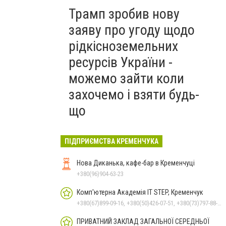
Трамп зробив нову
заяву про угоду щодо
рідкісноземельних
ресурсів України -
можемо зайти коли
захочемо і взяти будь-
що
ПІДПРИЄМСТВА КРЕМЕНЧУКА
Нова Диканька, кафе-бар в Кременчуці
+380(96)904-63-23
Комп'ютерна Академія IT STEP, Кременчук
+380(67)899-09-16, +380(50)426-07-51, +380(73)797-88-17
ПРИВАТНИЙ ЗАКЛАД ЗАГАЛЬНОЇ СЕРЕДНЬОЇ