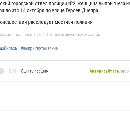
ский городской отдел полиции №2, женщина выпрыгнула и
ошло это 14 октября по улице Героев Днепра.
роисшествия расследует местная полиция.
бхідний текст і натисніть Ctrl + Enter, щоб повідомити про це редакцію
азбилась
#выпрыгнутьизокна
0,0
Оцініть першим
Авторизуйтесь
, щоб