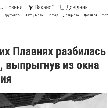
Новини
Вакансії
Довідник
Нерухомість
Авто / Мото
Погода
Довідкова
Дозвілля
Фот
их Плавнях разбилась
 выпрыгнув из окна
ия