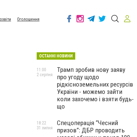
озвіти
Оголошення
ОСТАННІ НОВИНИ
Трамп зробив нову заяву
11:00
2 серпня
про угоду щодо
рідкісноземельних ресурсів
України - можемо зайти
коли захочемо і взяти будь-
що
Спецоперація “Чесний
18:22
31 липня
призов”: ДБР проводить