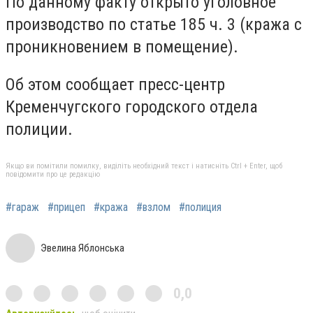
По данному факту открыто уголовное
производство по статье 185 ч. 3 (кража с
проникновением в помещение).
Об этом сообщает пресс-центр
Кременчугского городского отдела
полиции.
Якщо ви помітили помилку, виділіть необхідний текст і натисніть Ctrl + Enter, щоб
повідомити про це редакцію
#гараж
#прицеп
#кража
#взлом
#полиция
Эвелина Яблонська
0,0