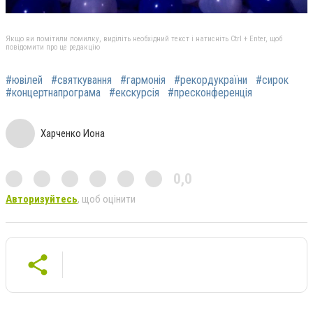
Якщо ви помітили помилку, виділіть необхідний текст і натисніть Ctrl + Enter, щоб
повідомити про це редакцію
#ювілей
#святкування
#гармонія
#рекордукраїни
#сирок
#концертнапрограма
#екскурсія
#пресконференція
Харченко Иона
0,0
Авторизуйтесь
, щоб оцінити