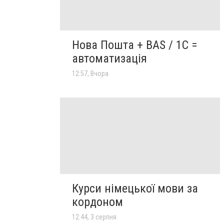
Нова Пошта + BAS / 1C =
автоматизація
12:57, Вчора
Курси німецької мови за
кордоном
12:44, 3 серпня