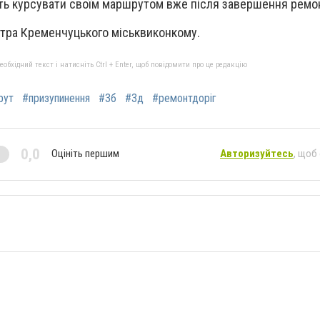
ть курсувати своїм маршрутом вже після завершення ремон
нтра Кременчуцького міськвиконкому.
бхідний текст і натисніть Ctrl + Enter, щоб повідомити про це редакцію
рут
#призупинення
#3б
#3д
#ремонтдоріг
0,0
Оцініть першим
Авторизуйтесь
, щоб