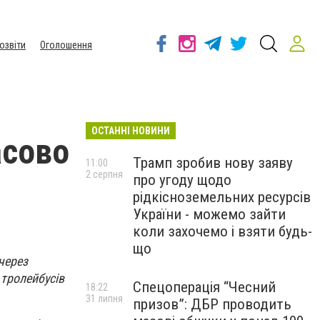
озвіти
Оголошення
ОСТАННІ НОВИНИ
асово
Трамп зробив нову заяву
11:00
2 серпня
про угоду щодо
рідкісноземельних ресурсів
України - можемо зайти
коли захочемо і взяти будь-
що
через
 тролейбусів
Спецоперація “Чесний
18:22
31 липня
призов”: ДБР проводить