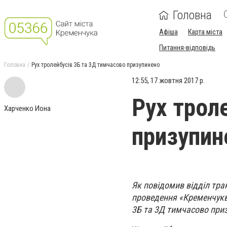
Головна
Афіша
Карта міста
Питання-відповідь
Головна
Рух тролейбусів 3Б та 3Д тимчасово призупинено
12:55, 17 жовтня 2017 р.
Рух трол
Харченко Иона
призупин
Як повідомив відділ тра
проведення «Кременчукво
3Б та 3Д тимчасово при