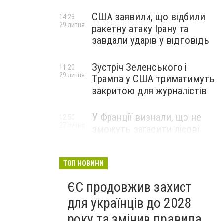
США заявили, що відбили
14:23
29 липня
ракетну атаку Ірану та
завдали ударів у відповідь
Зустріч Зеленського і
11:20
29 липня
Трампа у США триматимуть
закритою для журналістів
У Франції визнали, що не
12:50
27 липня
зможуть загасити лісові
пожежі біля Бордо до осені
ТОП НОВИНИ
ЄС продовжив захист
для українців до 2028
року та змінив правила