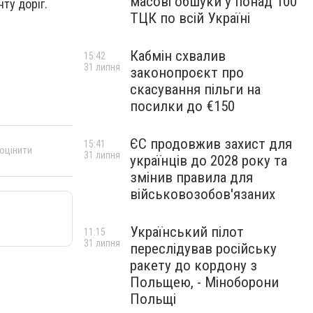
масові обшуки у понад 100
ту доріг.
ТЦК по всій Україні
Кабмін схвалив
15:42
31 липня
законопроєкт про
скасування пільги на
посилки до €150
ЄС продовжив захист для
15:41
 оцінити
31 липня
українців до 2028 року та
змінив правила для
військовозобов'язаних
Український пілот
11:15
31 липня
переслідував російську
ракету до кордону з
Польщею, - Міноборони
Польщі