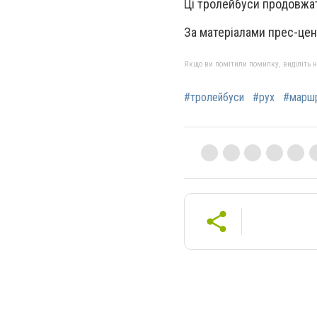
Ці тролейбуси продовжа
За матеріалами прес-це
Якщо ви помітили помилку, виділіть нео
#тролейбуси
#рух
#марш