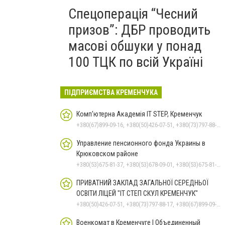
Спецоперація “Чесний
призов”: ДБР проводить
масові обшуки у понад
100 ТЦК по всій Україні
ПІДПРИЄМСТВА КРЕМЕНЧУКА
Комп'ютерна Академія IT STEP, Кременчук
+380(67)899-09-16, +380(50)426-07-51, +380(73)797-88-17
Управление пенсионного фонда Украины в
Крюковском районе
+380(53)675-81-37, +380(53)678-09-01, +380(53)675-81-32, +380(53)675-81-40, +380(53)675-81-33, +380(53)675-81-38, +380(53)675-81-31, +380(53)678-08-87
ПРИВАТНИЙ ЗАКЛАД ЗАГАЛЬНОЇ СЕРЕДНЬОЇ
ОСВІТИ ЛІЦЕЙ "ІТ СТЕП СКУЛ КРЕМЕНЧУК"
+380(50)426-07-51, +380(73)797-88-17, +380(67)899-09-16
Военкомат в Кременчуге | Объединенный