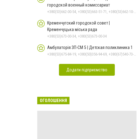
городской военный комиссариат
+380(53)662-00-54, +380(53)663-51-71, +380(53)662-10-35
Кременчугский городской совет |
Кременчуцька міська рада
+380(53)673-00-34, +380(53)673-00-34
Амбулаторія ЗП-СМ 5 | Детская поликлиника 1
+380(53)675-84-19, +380(50)356-94-69, +380(67)540-73-87
Додати підприємство
ОГОЛОШЕННЯ