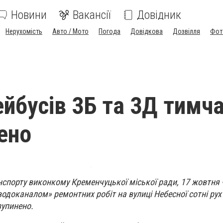
Новини
Вакансії
Довідник
Нерухомість
Авто / Мото
Погода
Довідкова
Дозвілля
Фот
ейбусів 3Б та 3Д тимч
ено
нспорту виконкому Кременчуцької міської ради, 17 жовтня 
доканалом» ремонтних робіт на вулиці Небесної сотні рух
зупинено.