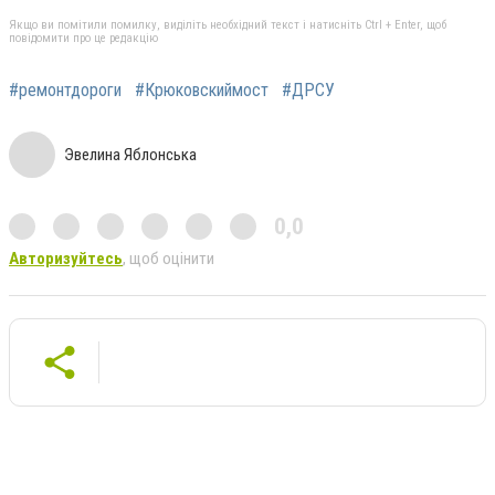
Якщо ви помітили помилку, виділіть необхідний текст і натисніть Ctrl + Enter, щоб
повідомити про це редакцію
#ремонтдороги
#Крюковскиймост
#ДРСУ
Эвелина Яблонська
0,0
Авторизуйтесь
, щоб оцінити