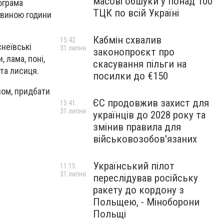
масові обшуки у понад 100
ограма
ТЦК по всій Україні
овиною години
Кабмін схвалив
15:42
снеївські
31 липня
законопроєкт про
 лама, понi,
скасування пільги на
 та лисиця.
посилки до €150
ном, придбати
ЄС продовжив захист для
15:41
31 липня
українців до 2028 року та
змінив правила для
військовозобов'язаних
Український пілот
11:15
31 липня
переслідував російську
ракету до кордону з
Польщею, - Міноборони
Польщі