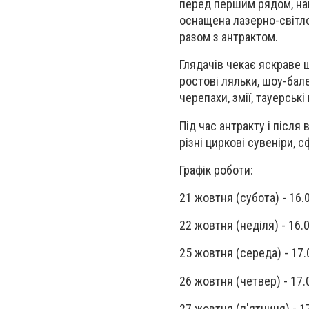
перед першим рядом, нав
оснащена лазерно-світл
разом з антрактом.
Глядачів чекає яскраве ш
ростові ляльки, шоу-бале
черепахи, змії, тауерськi
Під час антракту і післ
різні циркові сувеніри, 
Графік роботи:
21 жовтня (субота) - 16.0
22 жовтня (неділя) - 16.0
25 жовтня (середа) - 17.
26 жовтня (четвер) - 17.
27 жовтня (п'ятниця) - 17