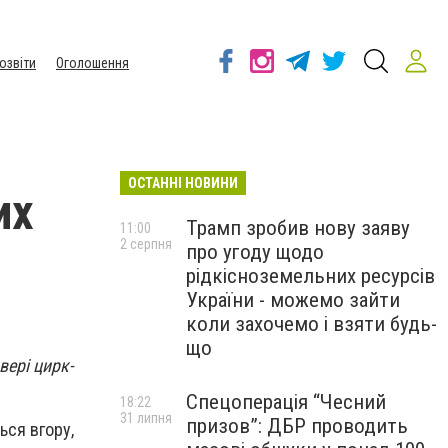
озвіти
Оголошення
ОСТАННІ НОВИНИ
их
Трамп зробив нову заяву
11:00
2 серпня
про угоду щодо
рідкісноземельних ресурсів
України - можемо зайти
коли захочемо і взяти будь-
що
вері цирк-
Спецоперація “Чесний
18:22
31 липня
призов”: ДБР проводить
ься вгору,