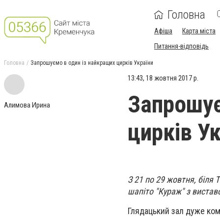
Головна
Афіша
Карта міста
Питання-відповідь
Головна
Запрошуємо в один із найкращих цирків України
13:43, 18 жовтня 2017 р.
Запрошує
Алимова Ирина
цирків У
З 21 по 29 жовтня, біля 
шапіто "Кураж" з виставо
Глядацький зал дуже комф