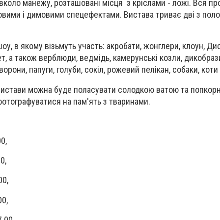
коло манежу, розташовані місця з кріслами - ложі. Вся пр
овими і димовими спецефектами. Вистава триває дві з пол
оу, в якому візьмуть участь: акробати, жонглери, клоун, Ди
т, а також верблюди, ведмiдь, камерунські козли, дикобрази,
 ворони, папуги, голуби, сокiл, рожевий пелiкан, собаки, коти
я вистави можна буде поласувати солодкою ватою та попкор
сфотографуватися на пам'ять з тваринами.
0,
0,
00,
00,
.00,