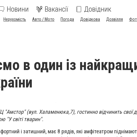
Новини
Вакансії
Довідник
Нерухомість
Авто / Мото
Погода
Довідкова
Дозвілля
Фот
мо в один із найкращ
країни
ТЦ "Амстор" (вул. Халаменюка,7), гостинно відчинить свої д
ю "У світі тварин".
ортний і затишний, має 8 рядів, які амфітеатром піднімают