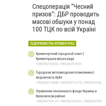
Спецоперація “Чесний
призов”: ДБР проводить
масові обшуки у понад
100 ТЦК по всій Україні
ПІДПРИЄМСТВА КРЕМЕНЧУКА
Кременчугский городской совет |
Кременчуцька міська рада
+380(53)673-00-34, +380(53)673-00-34
Городская автозаводская поликлиника |
медсанчасть КрАз
+380(53)677-48-88, +380(53)677-32-74, +380(53)676-62-99, +380536766187
Управление пенсионного фонда Украины в
Крюковском районе
+380(53)675-81-37, +380(53)678-09-01, +380(53)675-81-32, +380(53)675-81-40, +380(53)675-81-33, +380(53)675-81-38, +380(53)675-81-31, +380(53)678-08-87