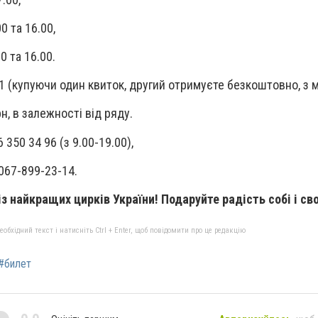
0 та 16.00,
0 та 16.00.
+1 (купуючи один квиток, другий отримуєте безкоштовно, з м
рн, в залежності від ряду.
350 34 96 (з 9.00-19.00),
067-899-23-14.
з найкращих цирків України! Подаруйте радість собі і св
бхідний текст і натисніть Ctrl + Enter, щоб повідомити про це редакцію
#билет