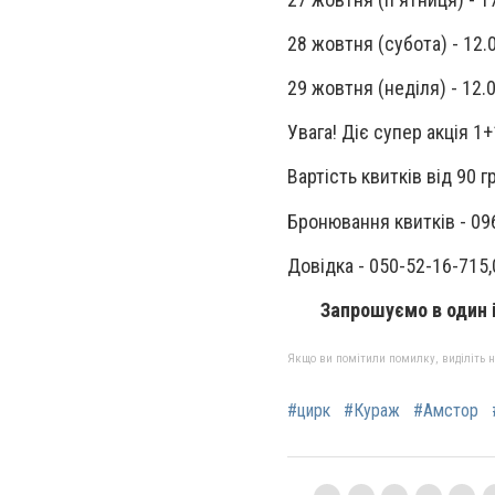
28 жовтня (субота) - 12.0
29 жовтня (неділя) - 12.0
Увага! Діє супер акція 1
Вартість квитків від 90 г
Бронювання квитків - 096 
Довідка - 050-52-16-715,
Запрошуємо в один і
Якщо ви помітили помилку, виділіть нео
#цирк
#Кураж
#Амстор