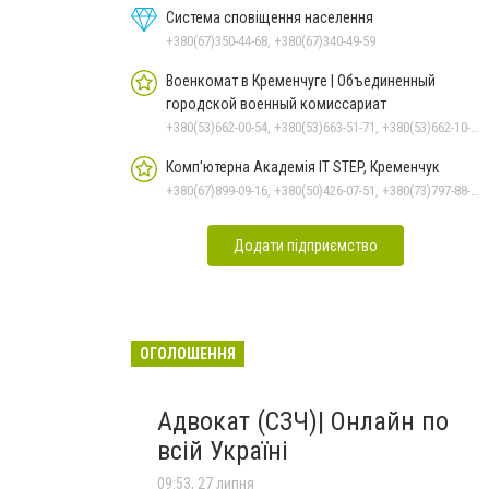
Система сповіщення населення
+380(67)350-44-68, +380(67)340-49-59
Военкомат в Кременчуге | Объединенный
городской военный комиссариат
+380(53)662-00-54, +380(53)663-51-71, +380(53)662-10-35
Комп'ютерна Академія IT STEP, Кременчук
+380(67)899-09-16, +380(50)426-07-51, +380(73)797-88-17
Додати підприємство
ОГОЛОШЕННЯ
Адвокат (СЗЧ)| Онлайн по
всій Україні
09:53, 27 липня