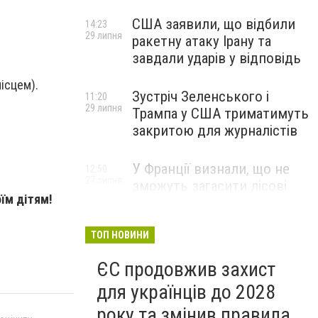
США заявили, що відбили
14:23
29 липня
ракетну атаку Ірану та
завдали ударів у відповідь
ісцем).
Зустріч Зеленського і
11:20
29 липня
Трампа у США триматимуть
закритою для журналістів
У Франції визнали, що не
12:50
27 липня
зможуть загасити лісові
оїм дітям!
пожежі біля Бордо до осені
ТОП НОВИНИ
ЄС продовжив захист
для українців до 2028
року та змінив правила