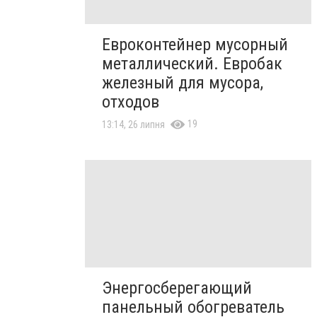
Евроконтейнер мусорный
металлический. Евробак
железный для мусора,
отходов
19
13:14, 26 липня
Энергосберегающий
панельный обогреватель