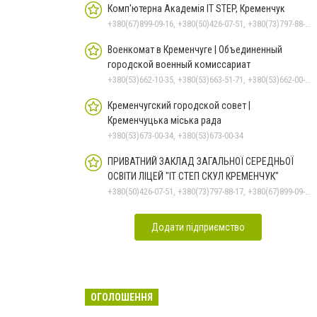
Комп'ютерна Академія IT STEP, Кременчук
+380(67)899-09-16, +380(50)426-07-51, +380(73)797-88-17
Военкомат в Кременчуге | Объединенный
городской военный комиссариат
+380(53)662-10-35, +380(53)663-51-71, +380(53)662-00-54
Кременчугский городской совет |
Кременчуцька міська рада
+380(53)673-00-34, +380(53)673-00-34
ПРИВАТНИЙ ЗАКЛАД ЗАГАЛЬНОЇ СЕРЕДНЬОЇ
ОСВІТИ ЛІЦЕЙ "ІТ СТЕП СКУЛ КРЕМЕНЧУК"
+380(50)426-07-51, +380(73)797-88-17, +380(67)899-09-16
Додати підприємство
ОГОЛОШЕННЯ