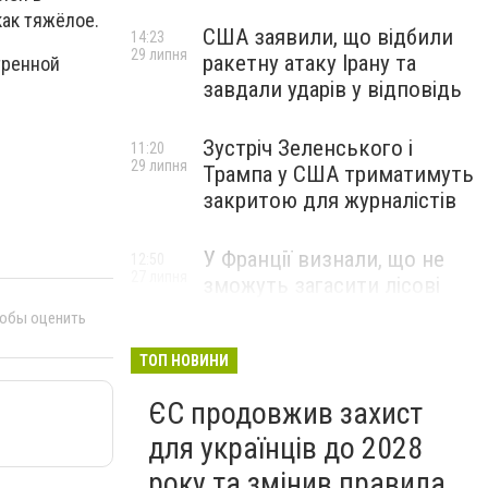
как тяжёлое.
США заявили, що відбили
14:23
29 липня
ракетну атаку Ірану та
тренной
завдали ударів у відповідь
Зустріч Зеленського і
11:20
29 липня
Трампа у США триматимуть
закритою для журналістів
У Франції визнали, що не
12:50
27 липня
зможуть загасити лісові
пожежі біля Бордо до осені
тобы оценить
ТОП НОВИНИ
ЄС продовжив захист
для українців до 2028
року та змінив правила