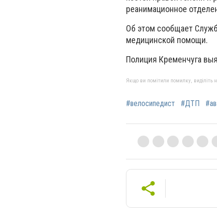
реанимационное отделен
Об этом сообщает Служб
медицинской помощи.
Полиция Кременчуга выя
Якщо ви помітили помилку, виділіть нео
#велосипедист
#ДТП
#ав