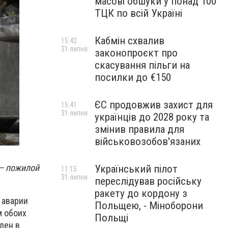
масові обшуки у понад 100
ТЦК по всій Україні
Кабмін схвалив
15:42
31 липня
законопроєкт про
скасування пільги на
посилки до €150
ЄС продовжив захист для
15:41
31 липня
українців до 2028 року та
змінив правила для
військовозобов'язаних
 – пожилой
Український пілот
11:15
31 липня
переслідував російську
ракету до кордону з
 аварии
Польщею, - Міноборони
м обоих
Польщі
лен в