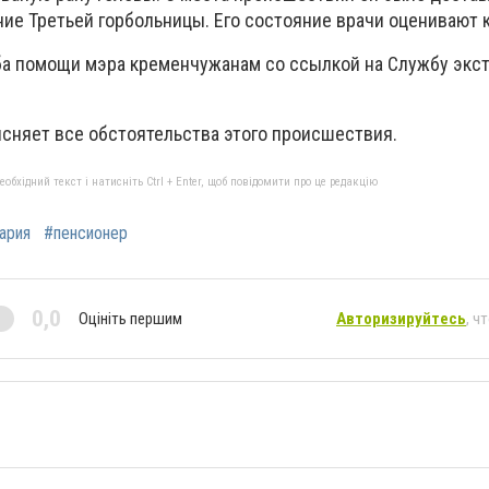
ие Третьей горбольницы. Его состояние врачи оценивают 
а помощи мэра кременчужанам со ссылкой на Службу экс
сняет все обстоятельства этого происшествия.
бхідний текст і натисніть Ctrl + Enter, щоб повідомити про це редакцію
ария
#пенсионер
0,0
Оцініть першим
Авторизируйтесь
, ч