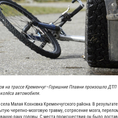
сов на трассе Кременчуг–Горишние Плавни произошло ДТП
 колёса автомобиля.
села Малая Кохновка Кременчугского района. В результате
ытую черепно-мозговую травму, сотрясение мозга, перело
рваную рану головы. С места происшествия он было достав