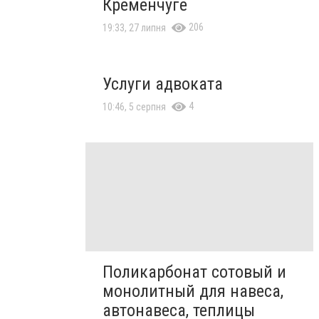
Кременчуге
206
19:33, 27 липня
Услуги адвоката
4
10:46, 5 серпня
Поликарбонат сотовый и
монолитный для навеса,
автонавеса, теплицы