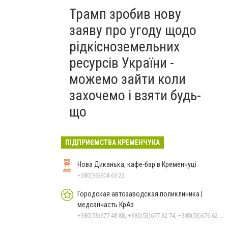
Трамп зробив нову
заяву про угоду щодо
рідкісноземельних
ресурсів України -
можемо зайти коли
захочемо і взяти будь-
що
ПІДПРИЄМСТВА КРЕМЕНЧУКА
Нова Диканька, кафе-бар в Кременчуці
+380(96)904-63-23
Городская автозаводская поликлиника |
медсанчасть КрАз
+380(53)677-48-88, +380(53)677-32-74, +380(53)676-62-99, +380536766187