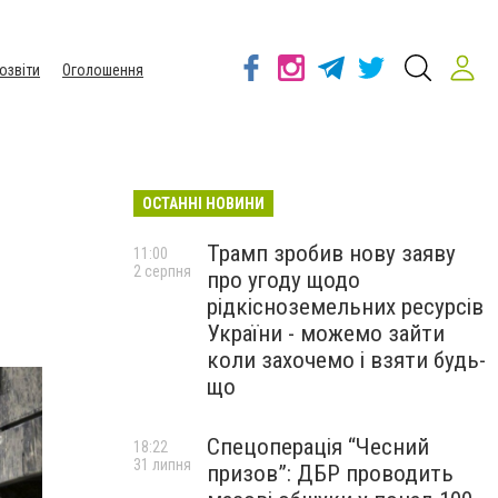
озвіти
Оголошення
ОСТАННІ НОВИНИ
Трамп зробив нову заяву
11:00
2 серпня
про угоду щодо
рідкісноземельних ресурсів
України - можемо зайти
коли захочемо і взяти будь-
що
Спецоперація “Чесний
18:22
31 липня
призов”: ДБР проводить