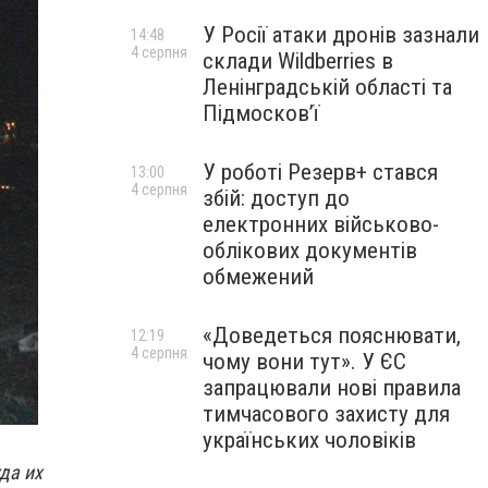
У Росії атаки дронів зазнали
14:48
4 серпня
склади Wildberries в
Ленінградській області та
Підмосков’ї
У роботі Резерв+ стався
13:00
4 серпня
збій: доступ до
електронних військово-
облікових документів
обмежений
«Доведеться пояснювати,
12:19
4 серпня
чому вони тут». У ЄС
запрацювали нові правила
тимчасового захисту для
українських чоловіків
да их