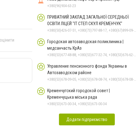
+380(96)904-63-23
ПРИВАТНИЙ ЗАКЛАД ЗАГАЛЬНОЇ СЕРЕДНЬОЇ
ОСВІТИ ЛІЦЕЙ "ІТ СТЕП СКУЛ КРЕМЕНЧУК"
+380(50)426-07-51, +380(73)797-88-17, +380(67)899-09-16
 оцінити
Городская автозаводская поликлиника |
медсанчасть КрАз
+380(53)677-48-88, +380(53)677-32-74, +380(53)676-62-99, +380536766187
Управление пенсионного фонда Украины в
Автозаводском районе
+380(53)678-09-05, +380(53)678-08-74, +380(53)678-08-83, +380(53)678-08-41, +380(53)678-08-86
Кременчугский городской совет |
Кременчуцька міська рада
+380(53)673-00-34, +380(53)673-00-34
Додати підприємство