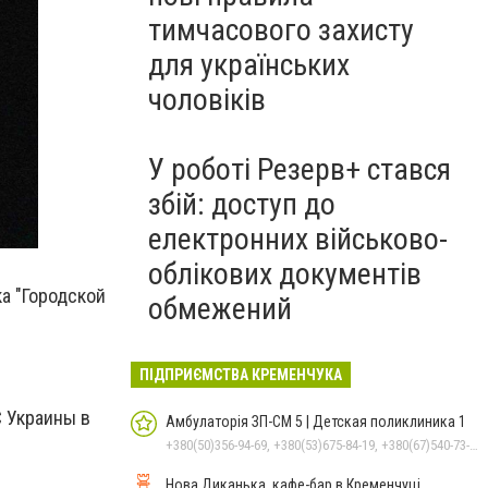
тимчасового захисту
для українських
чоловіків
У роботі Резерв+ стався
збій: доступ до
електронних військово-
облікових документів
а "Городской
обмежений
ПІДПРИЄМСТВА КРЕМЕНЧУКА
С Украины в
Амбулаторія ЗП-СМ 5 | Детская поликлиника 1
+380(50)356-94-69, +380(53)675-84-19, +380(67)540-73-87
Нова Диканька, кафе-бар в Кременчуці