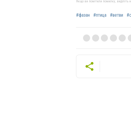
Якщо ви помітили помилку, виділіть нео
#фазан
#птица
#ветви
#с