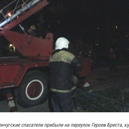
енчугские спасатели прибыли на переулок Героев Бреста, ку