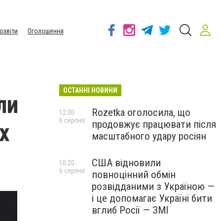
озвіти
Оголошення
ОСТАННІ НОВИНИ
ли
Rozetka оголосила, що
12:00
6 серпня
продовжує працювати після
х
масштабного удару росіян
США відновили
10:20
6 серпня
повноцінний обмін
розвідданими з Україною —
і це допомагає Україні бити
вглиб Росії — ЗМІ