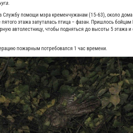
уга.
в Службу помощи мэра кременчужанам (15-63), около дома
 пятого этажа запуталась птица – фазан. Пришлось бойцам
рную автолестницу, чтобы подняться до высоты 5 этажа и
ерацию пожарным потребовался 1 час времени.