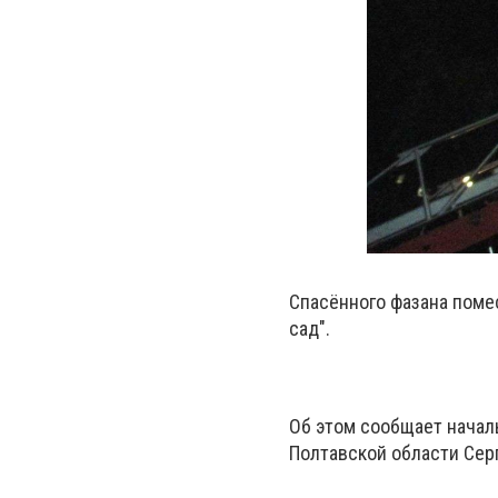
Спасённого фазана помес
сад".
Об этом сообщает начал
Полтавской области Сер