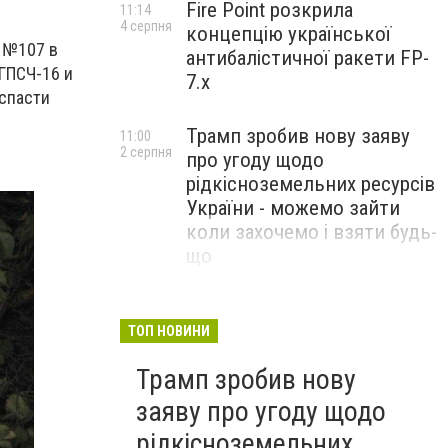
Fire Point розкрила
11:14
4 серпня
концепцію української
 №107 в
антибалістичної ракети FP-
 ГПСЧ-16 и
7.x
 спасти
Трамп зробив нову заяву
11:00
2 серпня
про угоду щодо
рідкісноземельних ресурсів
України - можемо зайти
коли захочемо і взяти будь-
що
Спецоперація “Чесний
18:22
31 липня
призов”: ДБР проводить
ТОП НОВИНИ
масові обшуки у понад 100
Трамп зробив нову
ТЦК по всій Україні
заяву про угоду щодо
рідкісноземельних