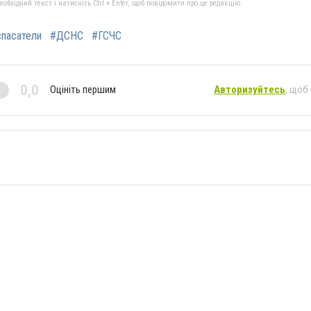
бхідний текст і натисніть Ctrl + Enter, щоб повідомити про це редакцію
пасатели
#ДСНС
#ГСЧС
0,0
Оцініть першим
Авторизуйтесь
, щоб