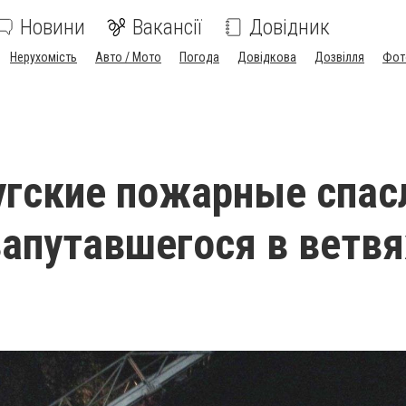
Новини
Вакансії
Довідник
Нерухомість
Авто / Мото
Погода
Довідкова
Дозвілля
Фот
гские пожарные спас
запутавшегося в ветвя