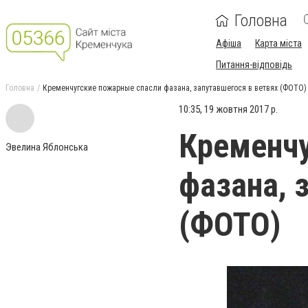
Головна
Афіша
Карта міста
Питання-відповідь
Головна
Кременчугские пожарные спасли фазана, запутавшегося в ветвях (ФОТО)
10:35, 19 жовтня 2017 р.
Кременчу
Эвелина Яблонська
фазана, 
(ФОТО)