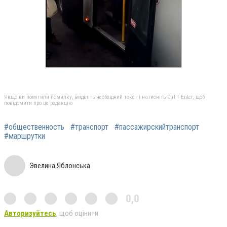
Якщо ви помітили помилку, виділіть необхідний текст і натисніть Ctrl + Enter, щоб
повідомити про це редакцію
#общественность
#транспорт
#пассажирскийтранспорт
#маршрутки
Эвелина Яблонська
0,0
Авторизуйтесь
, щоб оцінити