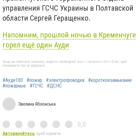
управления ГСЧС Украины в Полтавской
области Сергей Геращенко.
Напомним, прошлой ночью в Кременчуге
горел ещё один Ауди
Якщо ви помітили помилку, виділіть необхідний текст і натисніть Ctrl + Enter, щоб
повідомити про це редакцію
#Ауди100
#пожар
#электропроводка
#короткоезамыкание
#пожарные
#ГСЧС
#ДСНС
Эвелина Яблонська
0,0
Авторизуйтесь
, щоб оцінити