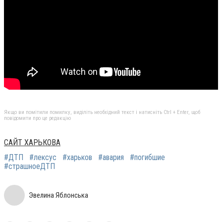
Якщо ви помітили помилку, виділіть необхідний текст і натисніть Ctrl + Enter, щоб
повідомити про це редакцію
САЙТ ХАРЬКОВА
#ДТП
#лексус
#харьков
#авария
#погибшие
#страшноеДТП
Эвелина Яблонська