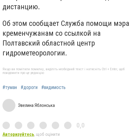
дистанцию.
Об этом сообщает Служба помощи мэра
кременчужанам со ссылкой на
Полтавский областной центр
гидрометеорологии.
Якщо ви помітили помилку, виділіть необхідний текст і натисніть Ctrl + Enter, щоб
повідомити про це редакцію
#туман
#дороги
#видимость
Эвелина Яблонська
0,0
Авторизуйтесь
, щоб оцінити