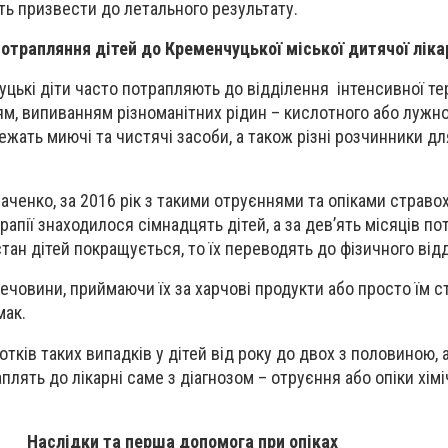
уть призвести до летального результату.
отрапляння дітей до Кременчуцької міської дитячої ліка
цькі діти часто потрапляють до відділення інтенсивної тера
м, випиванням різноманітних рідин – кислотного або лужн
ежать миючі та чистячі засоби, а також різні розчинники д
аченко, за 2016 рік з такими отруєннями та опіками страво
ерапії знаходилося сімнадцять дітей, а за дев’ять місяців п
тан дітей покращується, то їх переводять до фізичного від
ечовини, приймаючи їх за харчові продукти або просто їм ст
мак.
отків таких випадків у дітей від року до двох з половиною, а
плять до лікарні саме з діагнозом – отруєння або опіки хім
Наслідки та перша допомога при опіках