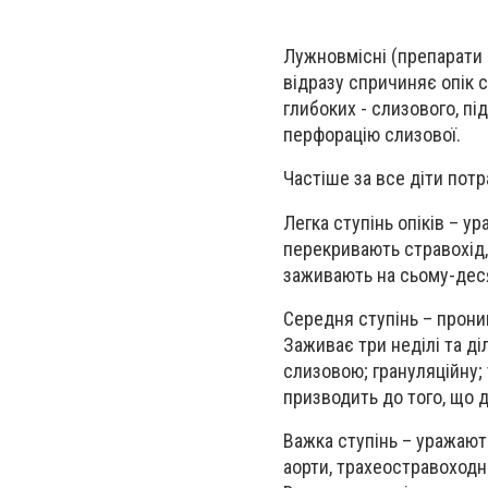
Лужновмісні (препарати п
відразу спричиняє опік 
глибоких - слизового, пі
перфорацію слизової.
Частіше за все діти потр
Легка ступінь опіків – ур
перекривають стравохід,
заживають на сьому-дес
Середня ступінь – прони
Заживає три неділі та ді
слизовою; грануляційну; 
призводить до того, що 
Важка ступінь – уражают
аорти, трахеостравоходни