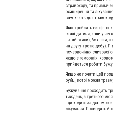
стравоходу, та призначен
розширення та лікування 
спускають до стравоход
Якщо роблять езофагоско
стані дитини, коли у неї
антибіотики), бо опіки, 
на другу-третю добу). П
почервоніння слизової об
якщо є геморагія, кровот
прийдеться робити бужу
Якщо не почати цей проц
рубці, котрі можна трав
Бужування проходить три
тиждень, з третього міся
проходить за допомогою 
лікування. Проводять йо