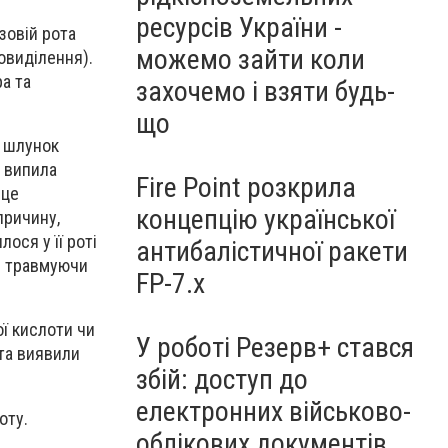
ресурсів України -
зовій рота
можемо зайти коли
овиділення).
а та
захочемо і взяти будь-
що
и шлунок
о випила
Fire Point розкрила
 це
концепцію української
причину,
ося у її роті
антибалістичної ракети
не травмуючи
FP-7.x
ї кислоти чи
У роботі Резерв+ стався
 та виявили
збій: доступ до
електронних військово-
оту.
облікових документів