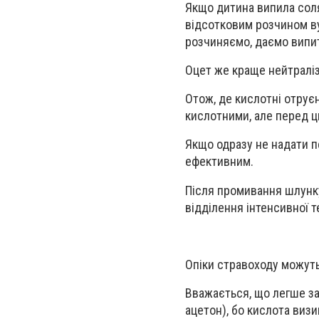
Якщо дитина випила соля
відсотковим розчином ву
розчиняємо, даємо випит
Оцет же краще нейтраліз
Отож, де кислотні отрує
кислотними, але перед 
Якщо одразу не надати п
ефективним.
Після промивання шлунку
відділення інтенсивної те
Опіки стравоходу можуть 
Вважається, що легше за
ацетон), бо кислота визи