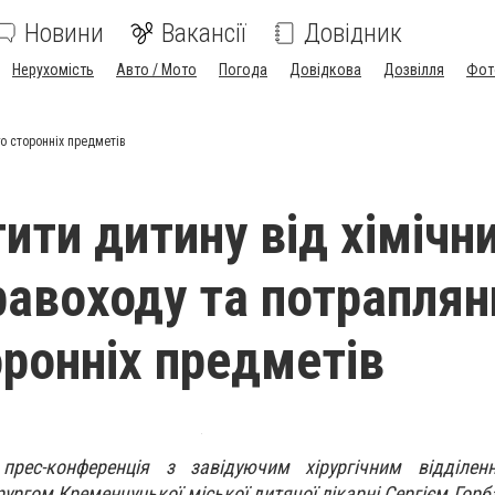
Новини
Вакансії
Довідник
Нерухомість
Авто / Мото
Погода
Довідкова
Дозвілля
Фот
го сторонніх предметів
ити дитину від хімічн
травоходу та потраплян
оронніх предметів
прес-конференція з завідуючим хірургічним відділен
ургом Кременчуцької міської дитячої лікарні Сергієм Горб