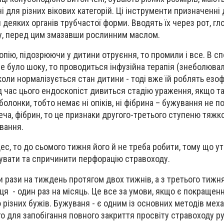
і для різних вікових категорій. Ці інструменти призначенні
деяких органів трубчастої форми. Вводять їх через рот, гло
у, перед цим змазавши рослинним маслом.
пію, підозрюючи у дитини отруєння, то промили і все. В с
 не було шоку, то проводиться інфузійна терапія (знеболюва
а коли нормалізується стан дитини - тоді вже їй роблять езо
ід час цього ендоскопіст дивиться стадію ураження, якщо т
олонки, тобто немає ні опіків, ні фібрина – бужування не п
еча, фібрин, то це признаки другого-третього ступеню тяжкос
вання.
ес, то до сьомого тижня його й не треба робити, тому що 
мувати та спричинити перфорацію стравоходу.
 рази на тиждень протягом двох тижнів, а з третього тижня
ця - один раз на місяць. Це все за умови, якщо є покращенн
різних бужів. Бужуваня - є одним із основних методів меха
го для запобігання повного закриття просвіту стравоходу р