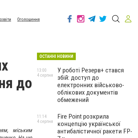
озвіти
Оголошення
ОСТАННІ НОВИНИ
их
У роботі Резерв+ стався
13:00
4 серпня
збій: доступ до
ня до
електронних військово-
облікових документів
обмежений
Fire Point розкрила
11:14
4 серпня
концепцію української
ням, міським
антибалістичної ракети FP-
аченко. На цю