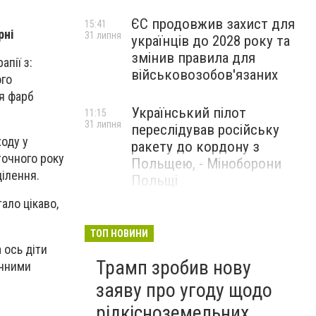
ЄС продовжив захист для
15:41
рні
31 липня
українців до 2028 року та
змінив правила для
пії з:
військовозобов'язаних
ого
ля фарб
Український пілот
11:15
31 липня
переслідував російську
ходу у
ракету до кордону з
оточного року
Польщею, - Міноборони
ділення.
Польщі
ало цікаво,
США заявили, що відбили
14:23
29 липня
ракетну атаку Ірану та
ТОП НОВИНИ
 ось діти
завдали ударів у відповідь
Трамп зробив нову
ічними
заяву про угоду щодо
рідкісноземельних