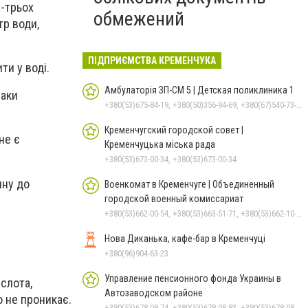
х-трьох
обмежений
тр води,
ПІДПРИЄМСТВА КРЕМЕНЧУКА
и у воді.
Амбулаторія ЗП-СМ 5 | Детская поликлиника 1
паки
+380(53)675-84-19, +380(50)356-94-69, +380(67)540-73-87
Кременчугский городской совет |
не є
Кременчуцька міська рада
+380(53)673-00-34, +380(53)673-00-34
ину до
Военкомат в Кременчуге | Объединенный
городской военный комиссариат
+380(53)662-00-54, +380(53)663-51-71, +380(53)662-10-35
Нова Диканька, кафе-бар в Кременчуці
+380(96)904-63-23
Управление пенсионного фонда Украины в
слота,
Автозаводском районе
о не проникає.
+380(53)678-08-74, +380(53)678-08-83, +380(53)678-08-41, +380(53)678-08-86, +380(53)678-09-05