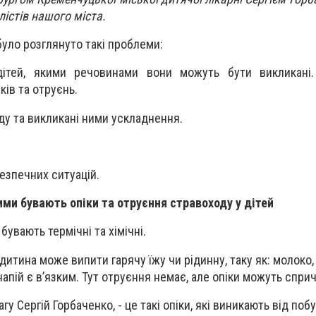
лістів нашого міста.
 було розглянуто такі проблеми:
дітей, якими речовинами вони можуть бути викликані.
ків та отруєнь.
ду та викликані ними ускладнення.
зпечних ситуацій.
ими бувають опіки та отруєння стравоходу у дітей
бувають термічні та хімічні.
 дитина може випити гарячу їжу чи рідинну, таку як: молоко, 
напій є в’язким. Тут отруєння немає, але опіки можуть спри
вагу Сергій Горбаченко, - це такі опіки, які виникають від поб