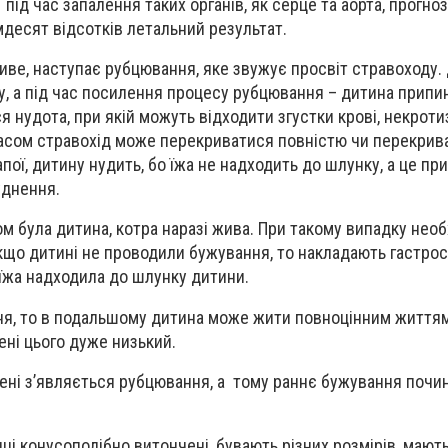
під час запалення таких органів, як серце та аорта, прогно
мдесят відсотків летальний результат.
иве, наступає рубцювання, яке звужує просвіт стравоходу.
, а під час посилення процесу рубцювання – дитина припи
ся нудота, при якій можуть відходити згустки крові, некроти
 часом стравохід може перекриватися повністю чи перекрив
пої, дитину нудить, бо їжа не надходить до шлунку, а це пр
уднення.
ом була дитина, котра наразі жива. При такому випадку нео
кщо дитині не проводили бужування, то накладають гастрос
 їжа надходила до шлунку дитини.
ня, то в подальшому дитина може жити повноцінним життям
ені цього дуже низький.
упені з’являється рубцювання, а тому раннє бужування поч
кінці конусоподібно витончені, бувають різних розмірів, мают