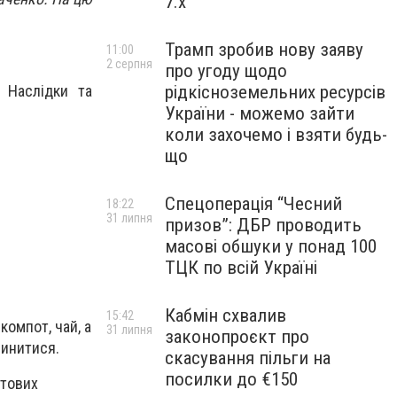
7.x
Трамп зробив нову заяву
11:00
2 серпня
про угоду щодо
рідкісноземельних ресурсів
 Наслідки та
України - можемо зайти
коли захочемо і взяти будь-
що
Спецоперація “Чесний
18:22
31 липня
призов”: ДБР проводить
масові обшуки у понад 100
ТЦК по всій Україні
Кабмін схвалив
15:42
компот, чай, а
31 липня
законопроєкт про
чинитися.
скасування пільги на
посилки до €150
утових