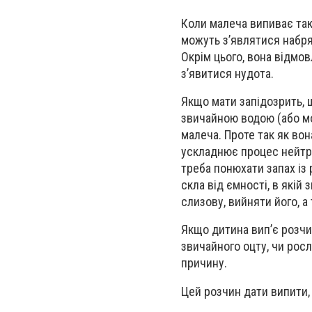
Коли малеча випиває таку
можуть з’являтися набряк
Окрім цього, вона відмов
з’явитися нудота.
Якщо мати запідозрить, 
звичайною водою (або мо
малеча. Проте так як вон
ускладнює процес нейтра
треба понюхати запах із 
скла від ємності, в які
слизову, вийняти його, 
Якщо дитина вип’є розчи
звичайного оцту, чи рос
причину.
Цей розчин дати випити, 