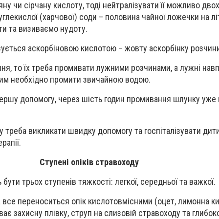
ну чи сірчану кислоту, тоді нейтралізувати її можливо дво
глекислої (харчової) соди – половина чайної ложечки на лі
и та визиваємо нудоту.
ується аскорбіновою кислотою – жовту аскорбінку розчинит
ння, то їх треба промивати лужними розчинами, а лужні нав
цим необхідно промити звичайною водою.
ершу допомогу, через шість годин промивання шлунку уже 
 треба викликати швидку допомогу та госпіталізувати дит
рапії.
Ступені опіків стравоходу
бути трьох ступенів тяжкості: легкої, середньої та важкої.
 все переноситься опік кислотовмісними (оцет, лимонна ки
ває захисну плівку, струп на слизовій стравоходу та глибок