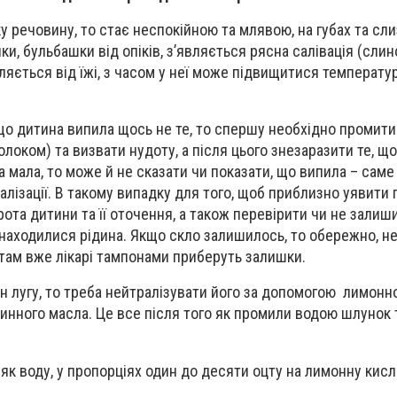
 речовину, то стає неспокійною та млявою, на губах та сли
и, бульбашки від опіків, з’являється рясна салівація (слин
ляється від їжі, з часом у неї може підвищитися температур
що дитина випила щось не те, то спершу необхідно промит
локом) та визвати нудоту, а після цього знезаразити те, щ
а мала, то може й не сказати чи показати, що випила – саме
лізації. В такому випадку для того, щоб приблизно уявити 
рота дитини та її оточення, а також перевірити чи не залишил
й знаходилися рідина. Якщо скло залишилось, то обережно, 
а там вже лікарі тампонами приберуть залишки.
н лугу, то треба нейтралізувати його за допомогою лимонно
линного масла. Це все після того як промили водою шлунок
як воду, у пропорціях один до десяти оцту на лимонну кисл