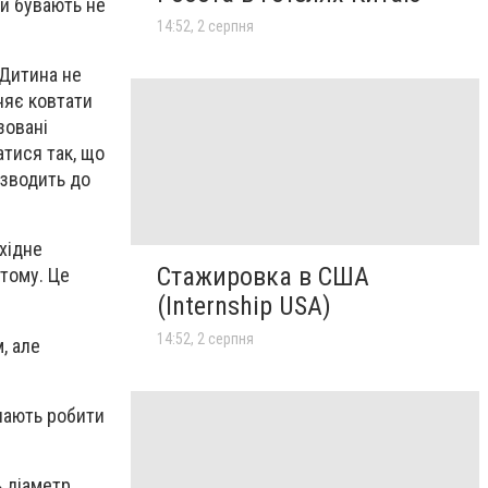
зи бувають не
14:52, 2 серпня
 Дитина не
няє ковтати
зовані
атися так, що
изводить до
бхідне
Стажировка в США
тому. Це
(Internship USA)
14:52, 2 серпня
, але
инають робити
ь діаметр