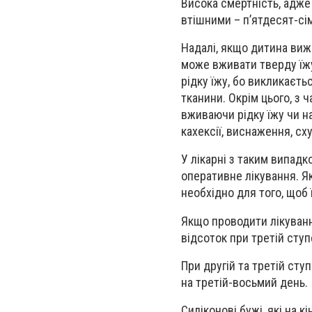
Висока смертність, адже 
втішними – п’ятдесят-сі
Надалі, якщо дитина виж
може вживати тверду їжу
рідку їжу, бо викликаєть
тканини. Окрім цього, з
вживаючи рідку їжу чи на
кахексії, виснаження, сх
У лікарні з таким випадк
оперативне лікування. Я
необхідно для того, щоб
Якщо проводити лікуван
відсоток при третій ступ
При другій та третій ст
на третій-восьмий день.
Силіконові бужі, які на 