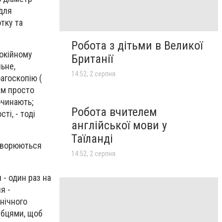
 для
тку та
Робота з дітьми в Великої
покійному
Британії
льне,
14:52, 2 серпня
фагоскопію (
ам просто
очинають;
Робота вчителем
ті, - тоді
англійської мови у
Таїланді
утворюються
14:52, 2 серпня
 - один раз на
я -
нічного
убцями, щоб