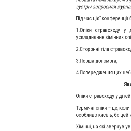
зустріч запросили журна
Під час цієї конференції
1.
Опіки стравоходу у 
ускладнення хімічних опі
2.
Сторонні тіла стравохо
3.
Перша допомога;
4.
Попередження цих небе
Як
Опіки стравоходу у дітей 
Термічні опіки – це, коли
особливо кисіль, бо цей 
Хімічні, на які звернув у