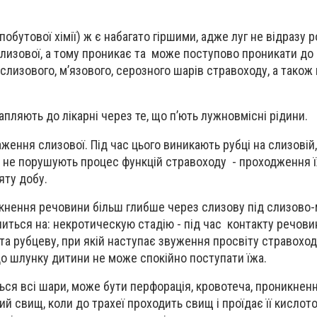
обутової хімії) ж є набагато гіршими, адже луг не відразу ро
слизової, а тому проникає та може поступово проникати до
дслизового, м’язового, серозного шарів стравоходу, а також
апляють до лікарні через те, що п’ють лужновмісні рідини.
аження слизової. Під час цього виникають рубці на слизовій,
 не порушують процес функцій стравоходу - проходження їж
яту добу.
кнення речовини більш глибше через слизову під слизово-
литься на: некротическую стадію - під час контакту речовин
та рубцеву, при якій наступає звуження просвіту стравоход
до шлунку дитини не може спокійно поступати їжа.
ься всі шари, може бути перфорація, кровотеча, проникненн
й свищ, коли до трахеї проходить свищ і проїдає її кислот