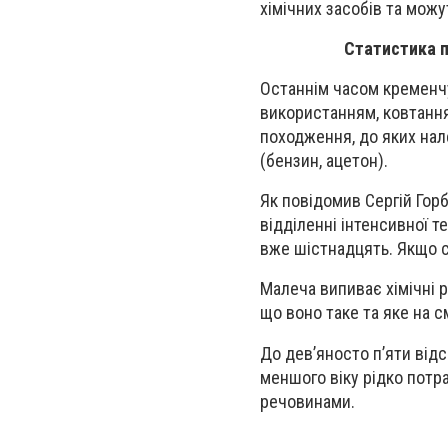
хімічних засобів та мож
Статистика п
Останнім часом кременчу
використанням, ковтання
походження, до яких нал
(бензин, ацетон).
Як повідомив Сергій Горб
відділенні інтенсивної т
вже шістнадцять. Якщо с
Малеча випиває хімічні р
що воно таке та яке на с
До дев’яносто п’яти відс
меншого віку рідко потра
речовинами.