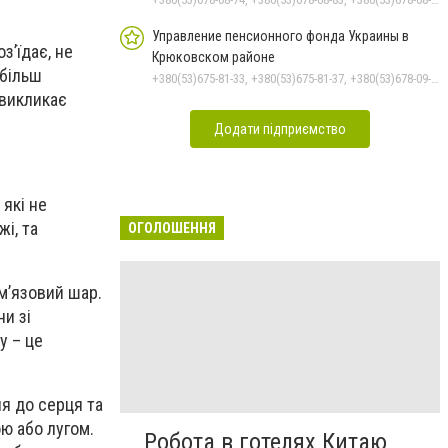
Управление пенсионного фонда Украины в
з’їдає, не
Крюковском районе
 більш
+380(53)675-81-33, +380(53)675-81-37, +380(53)678-09-01, +380(53)675-81-32, +380(53)675-81-40, +380(53)675-81-38, +380(53)675-81-31, +380(53)678-08-87
 викликає
Додати підприємство
 які не
і, та
ОГОЛОШЕННЯ
м’язовий шар.
и зі
у – це
я до серця та
ою або лугом.
Робота в готелях Китаю