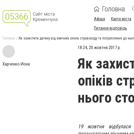
Головна
Афіша
Карта міста
Питання-відповідь
Головна
Як захистити дитину від хімічних опіків стравоходу та потрапляння до ньо
18:24, 20 жовтня 2017 р.
Як захист
Харченко Иона
опіків с
нього ст
19 жовтня відбулася 
позаштатним лікарем-хір