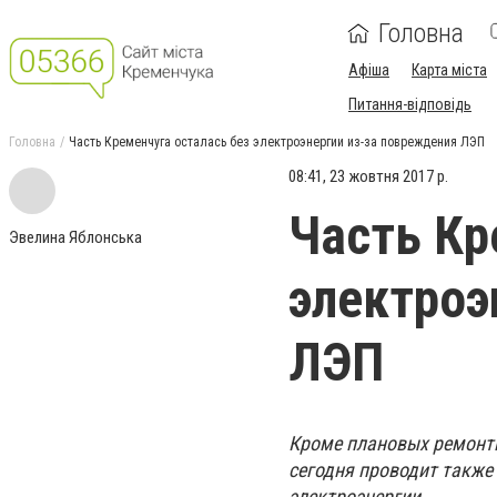
Головна
Афіша
Карта міста
Питання-відповідь
Головна
Часть Кременчуга осталась без электроэнергии из-за повреждения ЛЭП
08:41, 23 жовтня 2017 р.
Часть Кр
Эвелина Яблонська
электроэ
ЛЭП
Кроме плановых ремонт
сегодня проводит также 
электроэнергии.