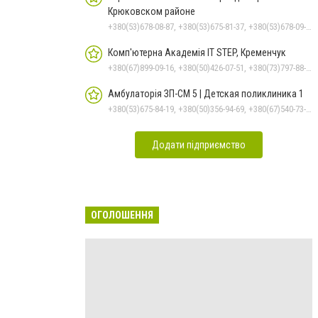
Крюковском районе
+380(53)678-08-87, +380(53)675-81-37, +380(53)678-09-01, +380(53)675-81-32, +380(53)675-81-40, +380(53)675-81-33, +380(53)675-81-38, +380(53)675-81-31
Комп'ютерна Академія IT STEP, Кременчук
+380(67)899-09-16, +380(50)426-07-51, +380(73)797-88-17
Амбулаторія ЗП-СМ 5 | Детская поликлиника 1
+380(53)675-84-19, +380(50)356-94-69, +380(67)540-73-87
Додати підприємство
ОГОЛОШЕННЯ