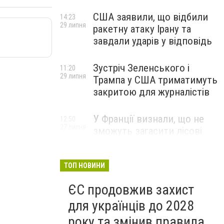
США заявили, що відбили
14:23
29 липня
ракетну атаку Ірану та
завдали ударів у відповідь
Зустріч Зеленського і
11:20
29 липня
Трампа у США триматимуть
закритою для журналістів
У Франції визнали, що не
12:50
27 липня
зможуть загасити лісові
пожежі біля Бордо до осені
ТОП НОВИНИ
ЄС продовжив захист
для українців до 2028
року та змінив правила