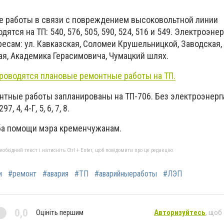
ые работы в связи с повреждением высоковольтной линии
тся на ТП: 540, 576, 505, 590, 524, 516 и 549. Электроэне
ресам: ул. Кавказская, Соломеи Крушельницкой, Заводская,
ая, Академика Герасимовича, Чумацкий шлях.
проводятся плановые ремонтные работы на ТП.
онтные работы запланированы на ТП-706. Без электроэнерг
, 4, 4-Г, 5, 6, 7, 8.
ба помощи мэра кременчужанам.
бхідний текст і натисніть Ctrl + Enter, щоб повідомити про це редакцію
и
#ремонт
#авария
#ТП
#аварийныеработы
#ЛЭП
0,0
Оцініть першим
Авторизуйтесь
, щоб