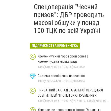
Спецоперація “Чесний
призов”: ДБР проводить
масові обшуки у понад
100 ТЦК по всій Україні
ПІДПРИЄМСТВА КРЕМЕНЧУКА
Кременчугский городской совет |
Кременчуцька міська рада
+380(53)673-00-34, +380(53)673-00-34
Система сповіщення населення
+380(67)350-44-68, +380(67)340-49-59
ПРИВАТНИЙ ЗАКЛАД ЗАГАЛЬНОЇ СЕРЕДНЬОЇ
ОСВІТИ ЛІЦЕЙ "ІТ СТЕП СКУЛ КРЕМЕНЧУК"
+380(50)426-07-51, +380(73)797-88-17, +380(67)899-09-16
Управление пенсионного фонда Украины в