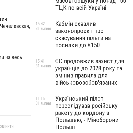
масові обшуки у понад 100
ТЦК по всій Україні
ргия
Кабмін схвалив
15:42
 Чечелевская,
31 липня
законопроєкт про
скасування пільги на
посилки до €150
ии на весь
ЄС продовжив захист для
15:41
31 липня
українців до 2028 року та
змінив правила для
військовозобов'язаних
Український пілот
11:15
31 липня
переслідував російську
ракету до кордону з
Польщею, - Міноборони
Польщі
 оцінити