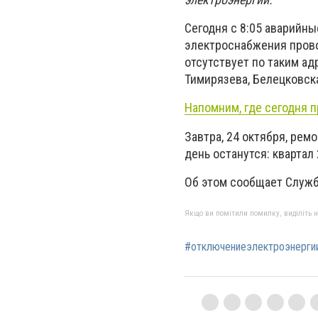
Сегодня с 8:05 аварийн
электроснабжения проводя
отсутствует по таким ад
Тимирязева, Белецковск
Напомним, где сегодня 
Завтра, 24 октября, рем
день останутся: квартал 297
Об этом сообщает Служ
Якщо ви помітили помилку, виділіть нео
#отключениеэлектроэнерги