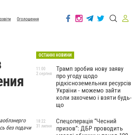
озвіти
Оголошення
ОСТАННІ НОВИНИ
з
Трамп зробив нову заяву
11:00
2 серпня
про угоду щодо
ения
рідкісноземельних ресурсів
України - можемо зайти
коли захочемо і взяти будь-
що
аоблэнерго
Спецоперація “Чесний
18:22
31 липня
сь без подачи
призов”: ДБР проводить