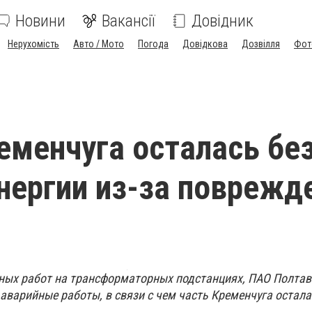
Новини
Вакансії
Довідник
Нерухомість
Авто / Мото
Погода
Довідкова
Дозвілля
Фот
еменчуга осталась бе
нергии из-за поврежд
ных работ на трансформаторных подстанциях, ПАО Полтав
аварийные работы, в связи с чем часть Кременчуга остала