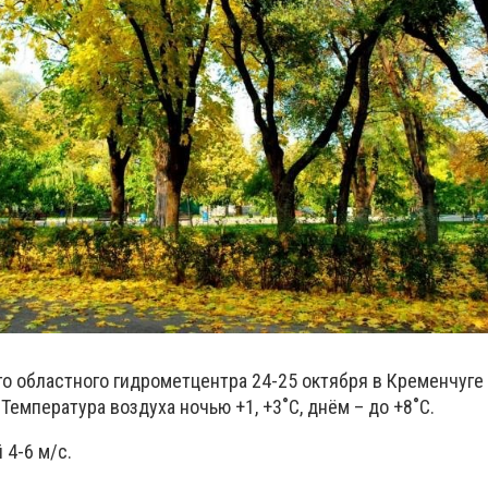
го областного гидрометцентра 24-25 октября в Кременчуге
Температура воздуха ночью +1, +3˚С, днём – до +8˚С.
 4-6 м/с.