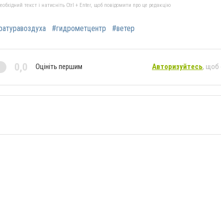
бхідний текст і натисніть Ctrl + Enter, щоб повідомити про це редакцію
ратуравоздуха
#гидрометцентр
#ветер
0,0
Оцініть першим
Авторизуйтесь
, щоб