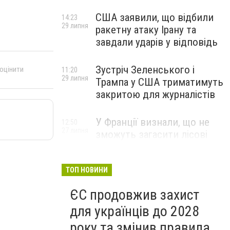
США заявили, що відбили
14:23
29 липня
ракетну атаку Ірану та
завдали ударів у відповідь
Зустріч Зеленського і
 оцінити
11:20
29 липня
Трампа у США триматимуть
закритою для журналістів
У Франції визнали, що не
12:50
27 липня
зможуть загасити лісові
пожежі біля Бордо до осені
ТОП НОВИНИ
ЄС продовжив захист
для українців до 2028
року та змінив правила