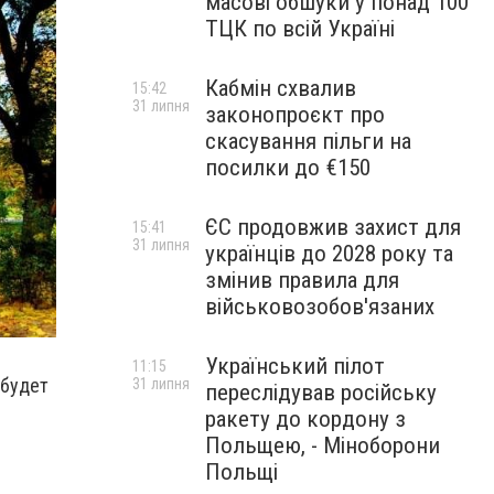
масові обшуки у понад 100
ТЦК по всій Україні
Кабмін схвалив
15:42
31 липня
законопроєкт про
скасування пільги на
посилки до €150
ЄС продовжив захист для
15:41
31 липня
українців до 2028 року та
змінив правила для
військовозобов'язаних
Український пілот
11:15
 будет
31 липня
переслідував російську
ракету до кордону з
Польщею, - Міноборони
Польщі