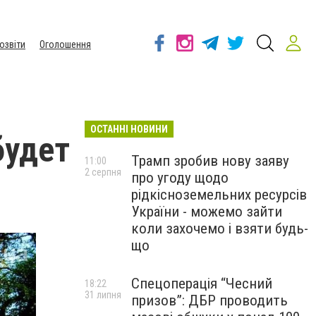
озвіти
Оголошення
ОСТАННІ НОВИНИ
будет
Трамп зробив нову заяву
11:00
2 серпня
про угоду щодо
рідкісноземельних ресурсів
України - можемо зайти
коли захочемо і взяти будь-
що
Спецоперація “Чесний
18:22
31 липня
призов”: ДБР проводить