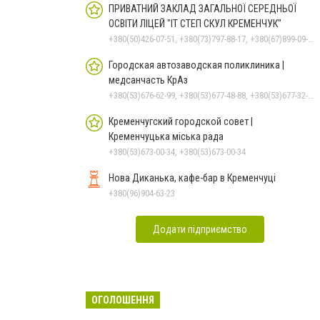
ПРИВАТНИЙ ЗАКЛАД ЗАГАЛЬНОЇ СЕРЕДНЬОЇ
ОСВІТИ ЛІЦЕЙ "ІТ СТЕП СКУЛ КРЕМЕНЧУК"
+380(50)426-07-51, +380(73)797-88-17, +380(67)899-09-16
Городская автозаводская поликлиника |
медсанчасть КрАз
+380(53)676-62-99, +380(53)677-48-88, +380(53)677-32-74, +380536766187
Кременчугский городской совет |
Кременчуцька міська рада
+380(53)673-00-34, +380(53)673-00-34
Нова Диканька, кафе-бар в Кременчуці
+380(96)904-63-23
Додати підприємство
ОГОЛОШЕННЯ