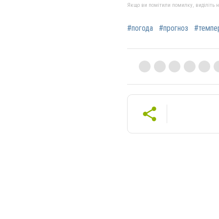
Якщо ви помітили помилку, виділіть нео
#погода
#прогноз
#темпе