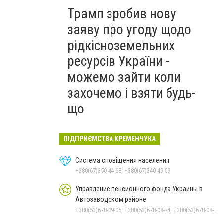
Трамп зробив нову
заяву про угоду щодо
рідкісноземельних
ресурсів України -
можемо зайти коли
захочемо і взяти будь-
що
ПІДПРИЄМСТВА КРЕМЕНЧУКА
Система сповіщення населення
+380(67)350-44-68, +380(67)340-49-59
Управление пенсионного фонда Украины в
Автозаводском районе
+380(53)678-09-05, +380(53)678-08-74, +380(53)678-08-83, +380(53)678-08-41, +380(53)678-08-86