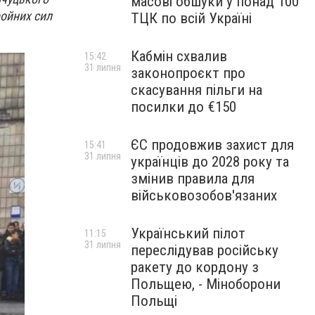
масові обшуки у понад 100
ройних сил
ТЦК по всій Україні
Кабмін схвалив
15:42
31 липня
законопроєкт про
скасування пільги на
посилки до €150
ЄС продовжив захист для
15:41
31 липня
українців до 2028 року та
змінив правила для
військовозобов'язаних
Український пілот
11:15
31 липня
переслідував російську
ракету до кордону з
Польщею, - Міноборони
Польщі