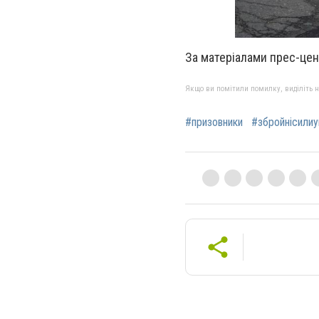
За матеріалами прес-це
Якщо ви помітили помилку, виділіть нео
#призовники
#збройнісилиу