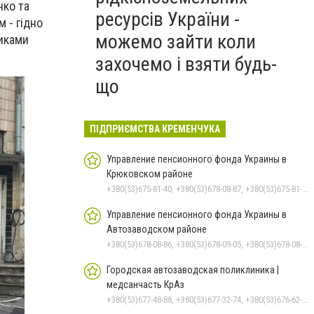
нко та
ресурсів України -
 - гідно
можемо зайти коли
никами
захочемо і взяти будь-
що
ПІДПРИЄМСТВА КРЕМЕНЧУКА
Управление пенсионного фонда Украины в
Крюковском районе
+380(53)675-81-40, +380(53)678-08-87, +380(53)675-81-31, +380(53)675-81-38, +380(53)675-81-33, +380(53)675-81-32, +380(53)678-09-01, +380(53)675-81-37
Управление пенсионного фонда Украины в
Автозаводском районе
+380(53)678-08-86, +380(53)678-09-05, +380(53)678-08-41, +380(53)678-08-83, +380(53)678-08-74
Городская автозаводская поликлиника |
медсанчасть КрАз
+380(53)677-48-88, +380(53)677-32-74, +380(53)676-62-99, +380536766187