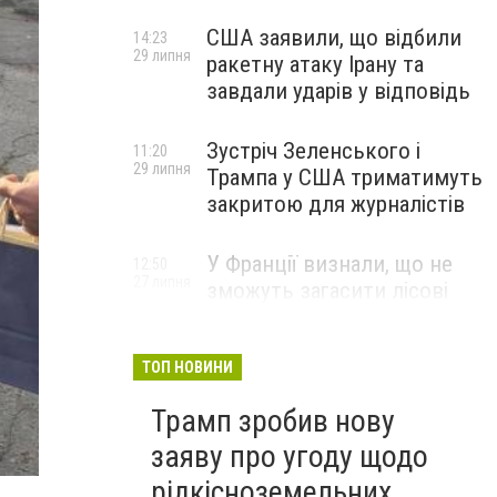
США заявили, що відбили
14:23
29 липня
ракетну атаку Ірану та
завдали ударів у відповідь
Зустріч Зеленського і
11:20
29 липня
Трампа у США триматимуть
закритою для журналістів
У Франції визнали, що не
12:50
27 липня
зможуть загасити лісові
пожежі біля Бордо до осені
ТОП НОВИНИ
Трамп зробив нову
заяву про угоду щодо
рідкісноземельних