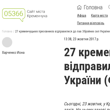
Головна
Афіша
Карта міста
Питання-відповідь
Головна
27 кременчуцьких призовників відправилися до лав Збройних сил України
13:38, 23 жовтня 2017 р.
27 креме
Харченко Иона
відправи
України 
Сьогодні, 23 жовтня, у 
захід. На цьому заході 