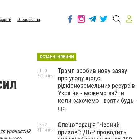
озвіти
Оголошення
ОСТАННІ НОВИНИ
Трамп зробив нову заяву
11:00
2 серпня
про угоду щодо
сил
рідкісноземельних ресурсів
України - можемо зайти
коли захочемо і взяти будь-
що
Спецоперація “Чесний
18:22
31 липня
вся урочистий
призов”: ДБР проводить
нчуцького