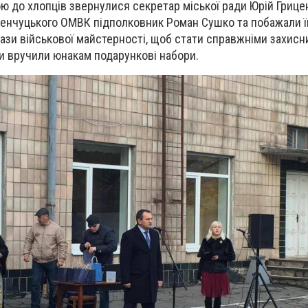
ою до хлопців звернулися секретар міської ради Юрій Грице
енчуцького ОМВК підполковник Роман Сушко та побажали їм
 ази військової майстерності, щоб стати справжніми захис
ни вручили юнакам подарункові набори.