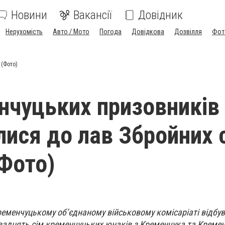
Новини
Вакансії
Довідник
Нерухомість
Авто / Мото
Погода
Довідкова
Дозвілля
Фот
 (Фото)
нчуцьких призовників
лися до лав Збройних 
(Фото)
Кременчуцькому об’єднаному військовому комісаріаті відбу
двадцять сім кременчуцьких юнаків з Кременчука та Креме