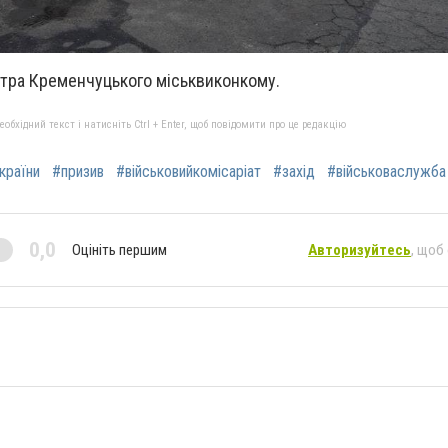
нтра Кременчуцького міськвиконкому.
бхідний текст і натисніть Ctrl + Enter, щоб повідомити про це редакцію
країни
#призив
#військовийкомісаріат
#захід
#військоваслужба
0,0
Оцініть першим
Авторизуйтесь
, щоб