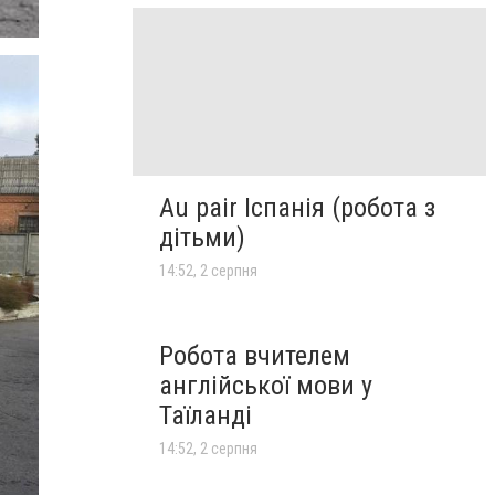
Au pair Іспанія (робота з
дітьми)
14:52, 2 серпня
Робота вчителем
англійської мови у
Таїланді
14:52, 2 серпня