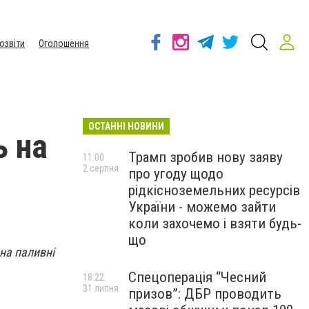
озвіти
Оголошення
ОСТАННІ НОВИНИ
ь на
Трамп зробив нову заяву
11:00
2 серпня
про угоду щодо
рідкісноземельних ресурсів
України - можемо зайти
коли захочемо і взяти будь-
що
на паливні
Спецоперація “Чесний
18:22
31 липня
призов”: ДБР проводить