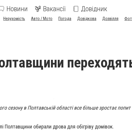
Новини
Вакансії
Довідник
Нерухомість
Авто / Мото
Погода
Довідкова
Дозвілля
Фот
олтавщини переходят
го сезону в Полтавській області все більше зростає попит 
лі Полтавщини обирали дрова для обігріву домівок.