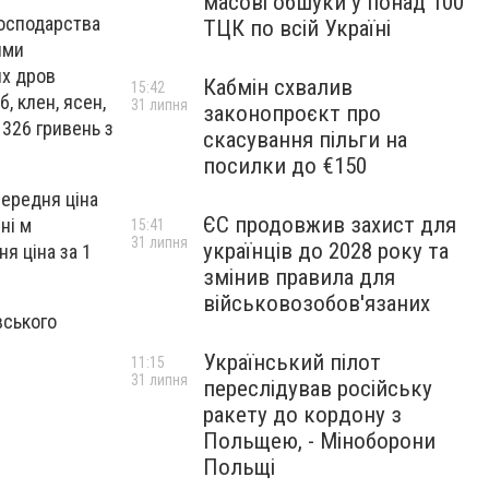
масові обшуки у понад 100
господарства
ТЦК по всій Україні
ими
их дров
Кабмін схвалив
15:42
, клен, ясен,
31 липня
законопроєкт про
 326 гривень з
скасування пільги на
посилки до €150
Середня ціна
ЄС продовжив захист для
ні м
15:41
31 липня
українців до 2028 року та
ня ціна за 1
змінив правила для
військовозобов'язаних
вського
Український пілот
11:15
31 липня
переслідував російську
ракету до кордону з
Польщею, - Міноборони
Польщі