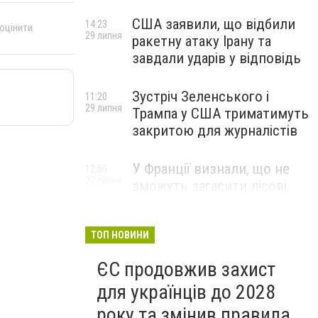
США заявили, що відбили
14:23
 оцінити
29 липня
ракетну атаку Ірану та
завдали ударів у відповідь
Зустріч Зеленського і
11:20
29 липня
Трампа у США триматимуть
закритою для журналістів
У Франції визнали, що не
12:50
27 липня
зможуть загасити лісові
пожежі біля Бордо до осені
ТОП НОВИНИ
ЄС продовжив захист
для українців до 2028
року та змінив правила