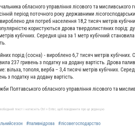
ачальника обласного управління лісового та мисливського 
осінній період поточного року державними лісогосподарськ
вироблено для потреб населення 18,2 тисяч метрів кубічн
пулярністю користуються дрова твердолистяних порід: дуб
етрів кубічних. Середня ціна за 1 метр кубічний становила
ть.
них порід (сосна) - вироблено 6,7 тисяч метрів кубічних. 
вила 237 гривень з податку на додану вартість. Дрова палив
е: вільха, тополя, верба – 3,4 тисячі метрів кубічних. Серед
ень з податку на додану вартість.
жби Полтавського обласного управління лісового та мисли
бхідний текст і натисніть Ctrl + Enter, щоб повідомити про це редакцію
льнийсезон
#паливнідрова
#лісовегосподарство