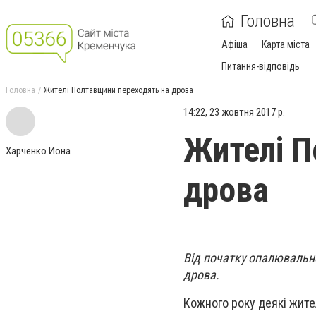
Головна
Афіша
Карта міста
Питання-відповідь
Головна
Жителі Полтавщини переходять на дрова
14:22, 23 жовтня 2017 р.
Жителі П
Харченко Иона
дрова
Від початку опалювально
дрова.
Кожного року деякі жите