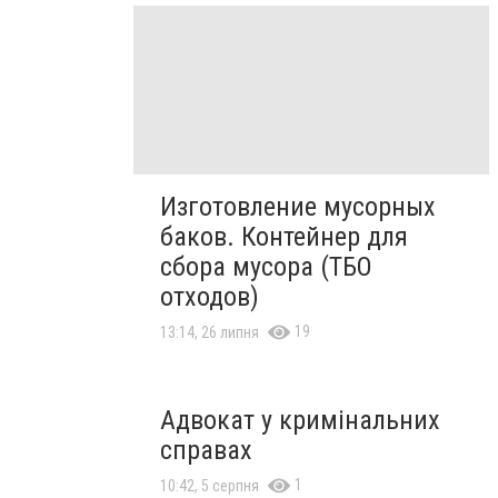
Изготовление мусорных
баков. Контейнер для
сбора мусора (ТБО
отходов)
19
13:14, 26 липня
Адвокат у кримінальних
справах
1
10:42, 5 серпня