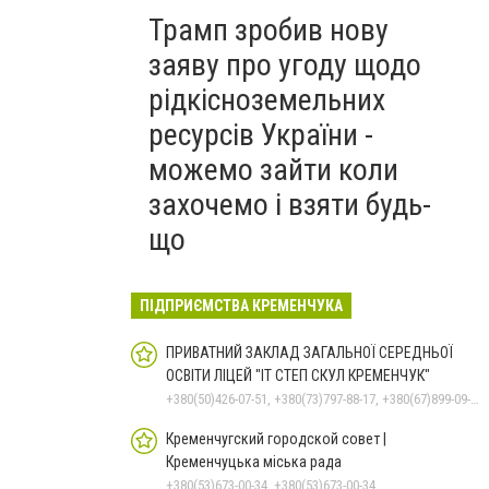
Трамп зробив нову
заяву про угоду щодо
рідкісноземельних
ресурсів України -
можемо зайти коли
захочемо і взяти будь-
що
ПІДПРИЄМСТВА КРЕМЕНЧУКА
ПРИВАТНИЙ ЗАКЛАД ЗАГАЛЬНОЇ СЕРЕДНЬОЇ
ОСВІТИ ЛІЦЕЙ "ІТ СТЕП СКУЛ КРЕМЕНЧУК"
+380(50)426-07-51, +380(73)797-88-17, +380(67)899-09-16
Кременчугский городской совет |
Кременчуцька міська рада
+380(53)673-00-34, +380(53)673-00-34