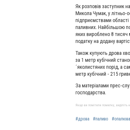
Як розповів заступник н
Микола Чумак, у літньо-
підприємствами області 
паливних. Найбільшою по
яких вироблено 8 тисяч м
податку на додану вартіс
Також купують дрова хвой
за 1 метр кубічний стано
´яколистяних порід, а сам
метр кубічний - 215 грив
За матеріалами прес-слу
господарства.
Якщо ви помітили помилку, виділіть нео
#дрова
#паливо
#опалюва