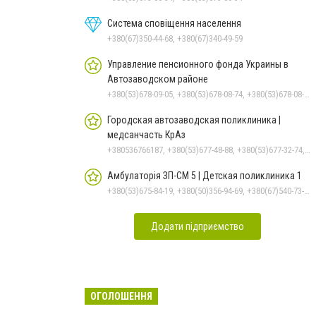
Система сповіщення населення
+380(67)350-44-68, +380(67)340-49-59
Управление пенсионного фонда Украины в
Автозаводском районе
+380(53)678-09-05, +380(53)678-08-74, +380(53)678-08-83, +380(53)678-08-41, +380(53)678-08-86
Городская автозаводская поликлиника |
медсанчасть КрАз
+380536766187, +380(53)677-48-88, +380(53)677-32-74, +380(53)676-62-99
Амбулаторія ЗП-СМ 5 | Детская поликлиника 1
+380(53)675-84-19, +380(50)356-94-69, +380(67)540-73-87
Додати підприємство
ОГОЛОШЕННЯ