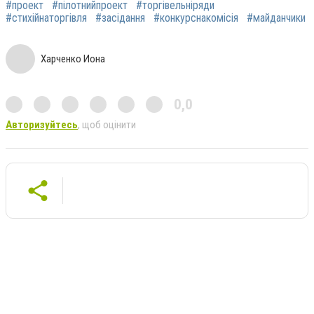
#проект
#пілотнийпроект
#торгівельніряди
#стихійнаторгівля
#засідання
#конкурснакомісія
#майданчики
Харченко Иона
0,0
Авторизуйтесь
, щоб оцінити