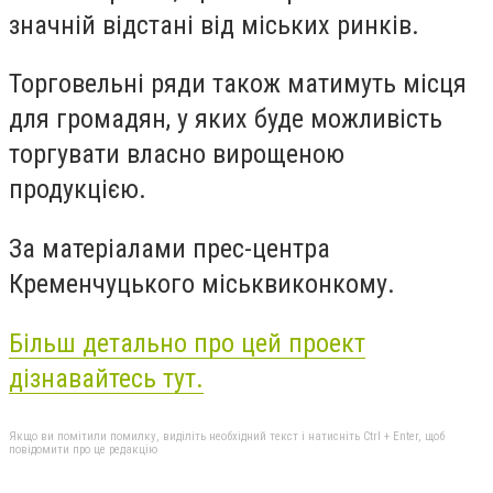
значній відстані від міських ринків.
Торговельні ряди також матимуть місця
для громадян, у яких буде можливість
торгувати власно вирощеною
продукцією.
За матеріалами прес-центра
Кременчуцького міськвиконкому.
Більш детально про цей проект
дізнавайтесь тут.
Якщо ви помітили помилку, виділіть необхідний текст і натисніть Ctrl + Enter, щоб
повідомити про це редакцію