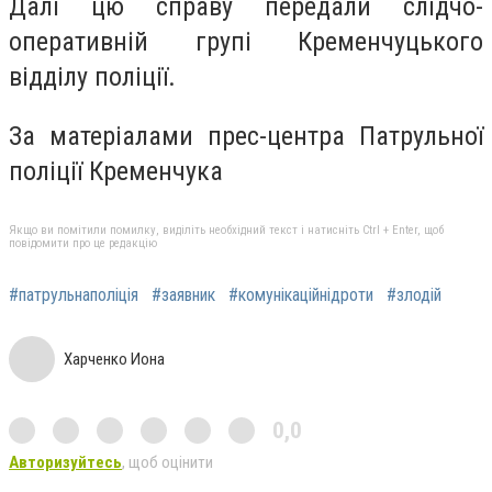
Далі цю справу передали слідчо-
оперативній групі Кременчуцького
відділу поліції.
За матеріалами прес-центра Патрульної
поліції Кременчука
Якщо ви помітили помилку, виділіть необхідний текст і натисніть Ctrl + Enter, щоб
повідомити про це редакцію
#патрульнаполіція
#заявник
#комунікаційнідроти
#злодій
Харченко Иона
0,0
Авторизуйтесь
, щоб оцінити