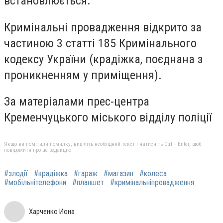
встановлюється.
Кримінальні провадження відкрито за
частиною 3 статті 185 Кримінального
кодексу України (крадіжка, поєднана з
проникненням у приміщення).
За матеріалами прес-центра
Кременчуцького міського відділу поліції
Якщо ви помітили помилку, виділіть необхідний текст і натисніть Ctrl + Enter, щоб
повідомити про це редакцію
#злодії
#крадіжка
#гараж
#магазин
#колеса
#мобільнітелефони
#планшет
#кримінальніпровадження
Харченко Иона