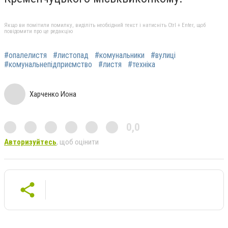
Якщо ви помітили помилку, виділіть необхідний текст і натисніть Ctrl + Enter, щоб
повідомити про це редакцію
#опалелистя
#листопад
#комунальники
#вулиці
#комунальнепідприємство
#листя
#техніка
Харченко Иона
0,0
Авторизуйтесь
, щоб оцінити