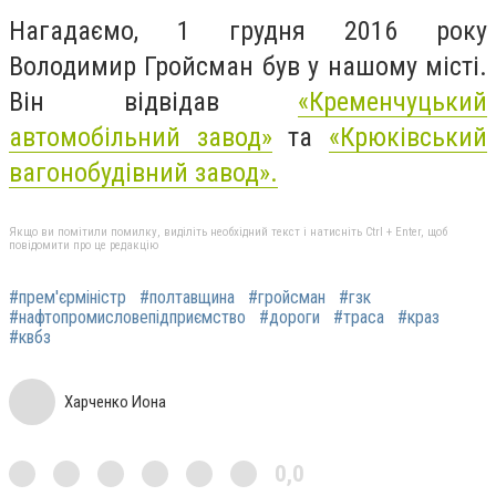
Нагадаємо, 1 грудня 2016 року
Володимир Гройсман був у нашому місті.
Він відвідав
«Кременчуцький
автомобільний завод»
та
«Крюківський
вагонобудівний завод».
Якщо ви помітили помилку, виділіть необхідний текст і натисніть Ctrl + Enter, щоб
повідомити про це редакцію
#прем'єрміністр
#полтавщина
#гройсман
#гзк
#нафтопромисловепідприємство
#дороги
#траса
#краз
#квбз
Харченко Иона
0,0