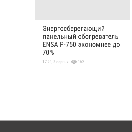
Энергосберегающий
панельный обогреватель
ENSA Р-750 экономнее до
70%
162
17:29, 3 серпня