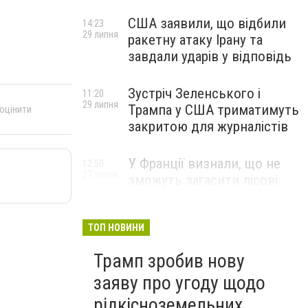
США заявили, що відбили
14:23
29 липня
ракетну атаку Ірану та
завдали ударів у відповідь
Зустріч Зеленського і
11:20
29 липня
Трампа у США триматимуть
 оцінити
закритою для журналістів
У Франції визнали, що не
12:50
27 липня
зможуть загасити лісові
пожежі біля Бордо до осені
ТОП НОВИНИ
Трамп зробив нову
заяву про угоду щодо
рідкісноземельних