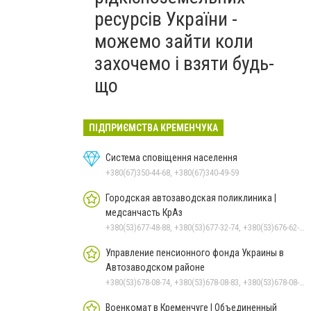
ресурсів України -
можемо зайти коли
захочемо і взяти будь-
що
ПІДПРИЄМСТВА КРЕМЕНЧУКА
Система сповіщення населення
+380(67)350-44-68, +380(67)340-49-59
Городская автозаводская поликлиника |
медсанчасть КрАз
+380(53)677-48-88, +380(53)677-32-74, +380(53)676-62-99, +380536766187
Управление пенсионного фонда Украины в
Автозаводском районе
+380(53)678-08-74, +380(53)678-08-83, +380(53)678-08-41, +380(53)678-08-86, +380(53)678-09-05
Военкомат в Кременчуге | Объединенный