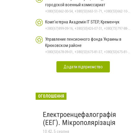
городской военный комиссариат
+380(53)662-00-54, +380(53)663-51-71, +380(53)662-10-35
Комп'ютерна Академія IT STEP, Кременчук
+380(67)899-09-16, +380(50)426-07-51, +380(73)797-88-17
Управление пенсионного фонда Украины в
Крюковском районе
+380(53)678-09-01, +380(53)675-81-37, +380(53)675-81-32, +380(53)675-81-40, +380(53)675-81-33, +380(53)675-81-38, +380(53)675-81-31, +380(53)678-08-87
Додати підприємство
ОГОЛОШЕННЯ
Електроенцефалографія
(ЕЕГ). Мікрополярізація
10:42, 5 серпня