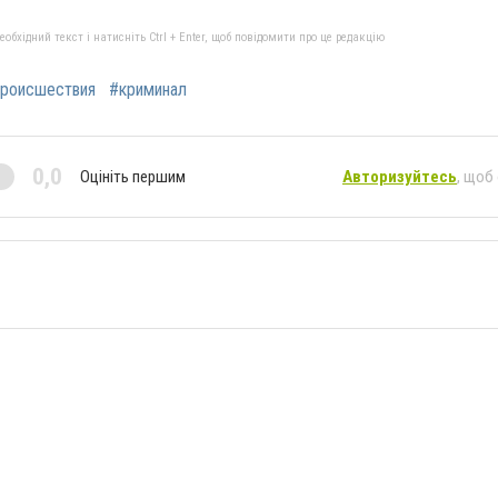
бхідний текст і натисніть Ctrl + Enter, щоб повідомити про це редакцію
роисшествия
#криминал
0,0
Оцініть першим
Авторизуйтесь
, щоб