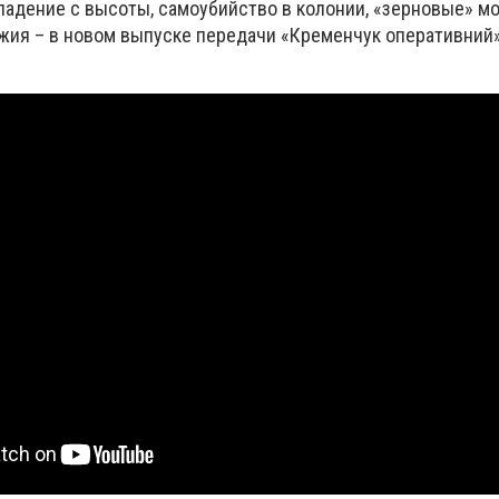
падение с высоты, самоубийство в колонии, «зерновые» м
жия – в новом выпуске передачи «Кременчук оперативний»