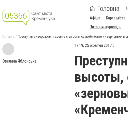
Головна
Афіша
Карта міста
Питання-відповідь
Головна
Преступные «ворожки», падение с высоты, самоубийство и «зерновые» м
17:19, 25 жовтня 2017 р.
Преступн
Эвелина Яблонська
высоты, 
«зерновы
«Кременч