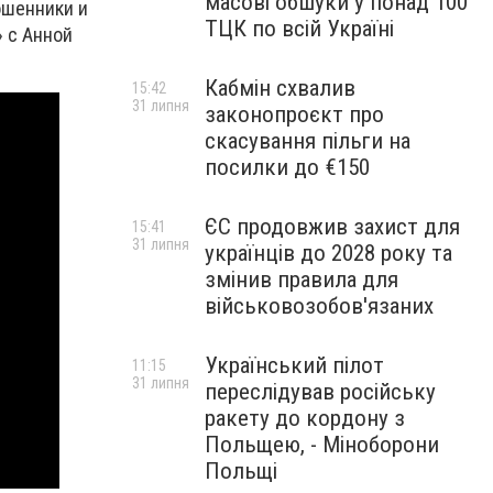
масові обшуки у понад 100
ошенники и
ТЦК по всій Україні
 с Анной
Кабмін схвалив
15:42
31 липня
законопроєкт про
скасування пільги на
посилки до €150
ЄС продовжив захист для
15:41
31 липня
українців до 2028 року та
змінив правила для
військовозобов'язаних
Український пілот
11:15
31 липня
переслідував російську
ракету до кордону з
Польщею, - Міноборони
Польщі