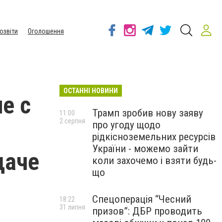
озвіти
Оголошення
ОСТАННІ НОВИНИ
е с
Трамп зробив нову заяву
11:00
2 серпня
про угоду щодо
рідкісноземельних ресурсів
України - можемо зайти
даче
коли захочемо і взяти будь-
що
Спецоперація “Чесний
18:22
31 липня
призов”: ДБР проводить