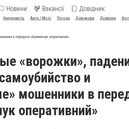
Новини
Вакансії
Довідник
Нерухомість
Авто / Мото
Погода
Довідкова
Дозвілля
Фот
ошенники в передаче «Кременчук оперативний»
ые «ворожки», падени
самоубийство и
е» мошенники в пере
ук оперативний»