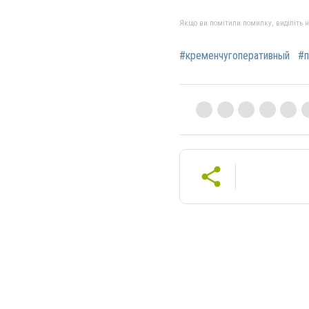
Якщо ви помітили помилку, виділіть нео
#кременчугоперативный
#п