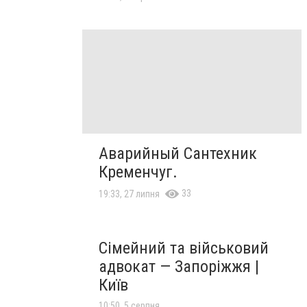
Аварийный Сантехник
Кременчуг.
33
19:33, 27 липня
Сімейний та військовий
адвокат — Запоріжжя |
Київ
10:50, 5 серпня