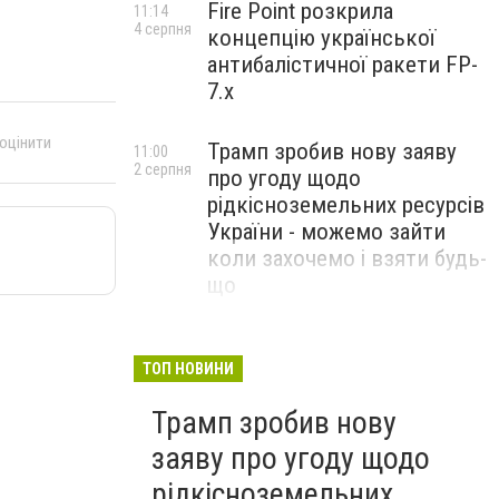
Fire Point розкрила
11:14
4 серпня
концепцію української
антибалістичної ракети FP-
7.x
 оцінити
Трамп зробив нову заяву
11:00
2 серпня
про угоду щодо
рідкісноземельних ресурсів
України - можемо зайти
коли захочемо і взяти будь-
що
Спецоперація “Чесний
18:22
31 липня
призов”: ДБР проводить
ТОП НОВИНИ
масові обшуки у понад 100
Трамп зробив нову
ТЦК по всій Україні
заяву про угоду щодо
рідкісноземельних