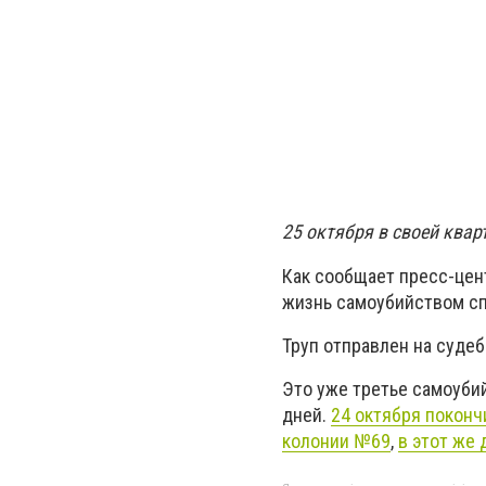
25 октября в своей квар
Как сообщает пресс-цен
жизнь самоубийством сп
Труп отправлен на суде
Это уже третье самоуби
дней.
24 октября поконч
колонии №69
,
в этот же