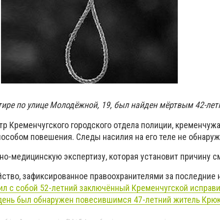
тире по улице Молодёжной, 19, был найден мёртвым 42-ле
тр Кременчугского городского отдела полиции, кременчуж
особом повешения. Следы насилия на его теле не обнару
бно-медицинскую экспертизу, которая установит причину с
йство, зафиксированное правоохранителями за последние 
ил с собой 52-летний заключённый Кременчугской исправ
 день был обнаружен повесившимся 47-летний житель Крюк