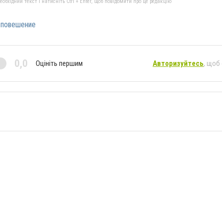
бхідний текст і натисніть Ctrl + Enter, щоб повідомити про це редакцію
повешение
0,0
Оцініть першим
Авторизуйтесь
, щоб