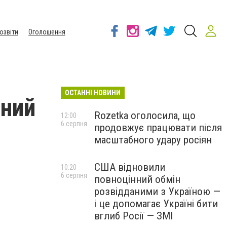
озвіти
Оголошення
ОСТАННІ НОВИНИ
тний
Rozetka оголосила, що
12:00
6 серпня
продовжує працювати після
масштабного удару росіян
США відновили
10:20
6 серпня
повноцінний обмін
розвідданими з Україною —
і це допомагає Україні бити
вглиб Росії — ЗМІ