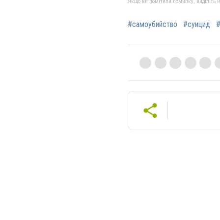
Якщо ви помітили помилку, виділіть нео
#самоубийство
#суицид
#