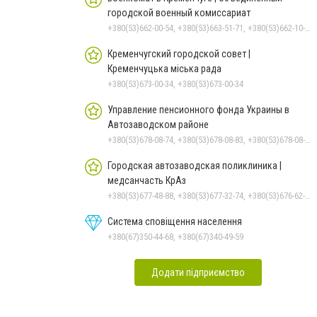
городской военный комиссариат
+380(53)662-00-54, +380(53)663-51-71, +380(53)662-10-35
Кременчугский городской совет |
Кременчуцька міська рада
+380(53)673-00-34, +380(53)673-00-34
Управление пенсионного фонда Украины в
Автозаводском районе
+380(53)678-08-74, +380(53)678-08-83, +380(53)678-08-41, +380(53)678-08-86, +380(53)678-09-05
Городская автозаводская поликлиника |
медсанчасть КрАз
+380(53)677-48-88, +380(53)677-32-74, +380(53)676-62-99, +380536766187
Система сповіщення населення
+380(67)350-44-68, +380(67)340-49-59
Додати підприємство