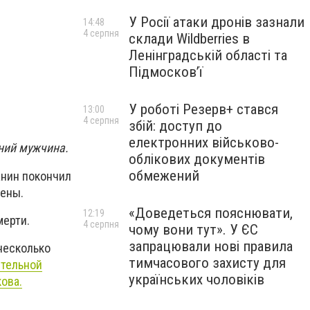
У Росії атаки дронів зазнали
14:48
4 серпня
склади Wildberries в
Ленінградській області та
Підмосков’ї
У роботі Резерв+ стався
13:00
4 серпня
збій: доступ до
електронних військово-
тний мужчина.
облікових документів
обмежений
анин покончил
жены.
«Доведеться пояснювати,
12:19
мерти.
4 серпня
чому вони тут». У ЄС
запрацювали нові правила
несколько
тимчасового захисту для
ительной
українських чоловіків
ова.