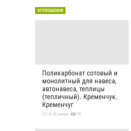
ОГОЛОШЕННЯ
Поликарбонат сотовый и
монолитный для навеса,
автонавеса, теплицы
(тепличный). Кременчук.
Кременчуг
41
13:14, 26 липня