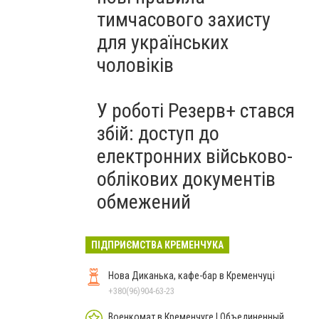
тимчасового захисту
для українських
чоловіків
У роботі Резерв+ стався
збій: доступ до
електронних військово-
облікових документів
обмежений
ПІДПРИЄМСТВА КРЕМЕНЧУКА
Нова Диканька, кафе-бар в Кременчуці
+380(96)904-63-23
Военкомат в Кременчуге | Объединенный