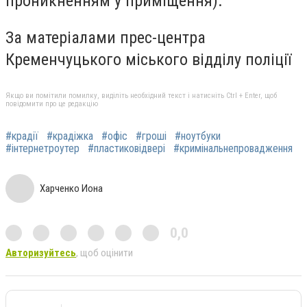
проникненням у приміщення).
За матеріалами прес-центра
Кременчуцького міського відділу поліції
Якщо ви помітили помилку, виділіть необхідний текст і натисніть Ctrl + Enter, щоб
повідомити про це редакцію
#крадії
#крадіжка
#офіс
#гроші
#ноутбуки
#інтернетроутер
#пластиковідвері
#кримінальнепровадження
Харченко Иона
0,0
Авторизуйтесь
, щоб оцінити