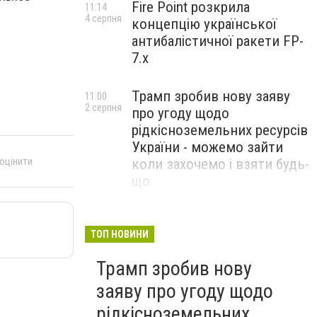
Fire Point розкрила
11:14
4 серпня
концепцію української
антибалістичної ракети FP-
7.x
Трамп зробив нову заяву
11:00
2 серпня
про угоду щодо
рідкісноземельних ресурсів
України - можемо зайти
 оцінити
коли захочемо і взяти будь-
що
Спецоперація “Чесний
18:22
31 липня
призов”: ДБР проводить
ТОП НОВИНИ
масові обшуки у понад 100
Трамп зробив нову
ТЦК по всій Україні
заяву про угоду щодо
рідкісноземельних