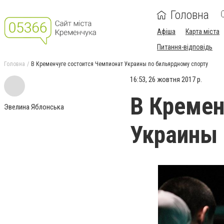
Головна
Афіша
Карта міста
Питання-відповідь
Головна
В Кременчуге состоится Чемпионат Украины по бильярдному спорту
16:53, 26 жовтня 2017 р.
В Кремен
Эвелина Яблонська
Украины 