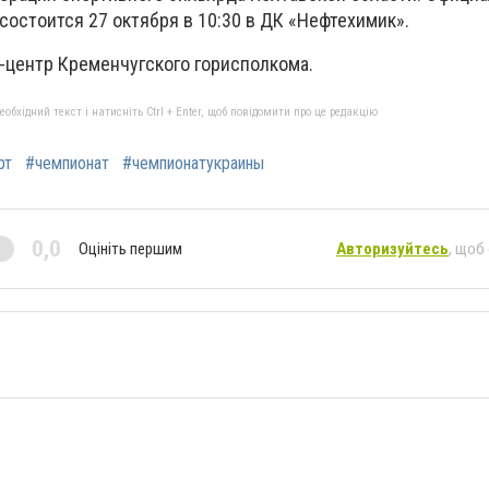
остоится 27 октября в 10:30 в ДК «Нефтехимик».
-центр Кременчугского горисполкома.
бхідний текст і натисніть Ctrl + Enter, щоб повідомити про це редакцію
рт
#чемпионат
#чемпионатукраины
0,0
Оцініть першим
Авторизуйтесь
, щоб