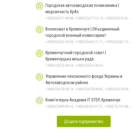
Городская автозаводская поликлиника |
медсанчасть КрАз
+380(53)677-48-88, +380(53)677-32-74, +380(53)676-62-99, +380536766187
Военкомат в Кременчуге | Объединенный
городской военный комиссариат
+380(53)662-00-54, +380(53)663-51-71, +380(53)662-10-35
Кременчугский городской совет |
Кременчуцька міська рада
+380(53)673-00-34, +380(53)673-00-34
Управление пенсионного фонда Украины в
Автозаводском районе
+380(53)678-08-74, +380(53)678-08-83, +380(53)678-08-41, +380(53)678-08-86, +380(53)678-09-05
Комп'ютерна Академія IT STEP, Кременчук
+380(67)899-09-16, +380(50)426-07-51, +380(73)797-88-17
Додати підприємство