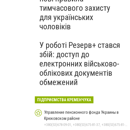
тимчасового захисту
для українських
чоловіків
У роботі Резерв+ стався
збій: доступ до
електронних військово-
облікових документів
обмежений
ПІДПРИЄМСТВА КРЕМЕНЧУКА
Управление пенсионного фонда Украины в
Крюковском районе
+380(53)678-09-01, +380(53)675-81-37, +380(53)675-81-32, +380(53)675-81-40, +380(53)675-81-33, +380(53)675-81-38, +380(53)675-81-31, +380(53)678-08-87