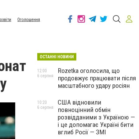
озвіти
Оголошення
ОСТАННІ НОВИНИ
онат
Rozetka оголосила, що
12:00
6 серпня
продовжує працювати після
у
масштабного удару росіян
США відновили
10:20
6 серпня
повноцінний обмін
розвідданими з Україною —
і це допомагає Україні бити
вглиб Росії — ЗМІ