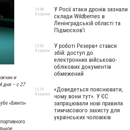
У Росії атаки дронів зазнали
14:48
4 серпня
склади Wildberries в
Ленінградській області та
Підмосков’ї
У роботі Резерв+ стався
13:00
4 серпня
збій: доступ до
електронних військово-
облікових документів
обмежений
ужчин и
 дня – с 27
«Доведеться пояснювати,
12:19
4 серпня
чому вони тут». У ЄС
лубе «Бинго»
запрацювали нові правила
тимчасового захисту для
українських чоловіків
спортивного
альное