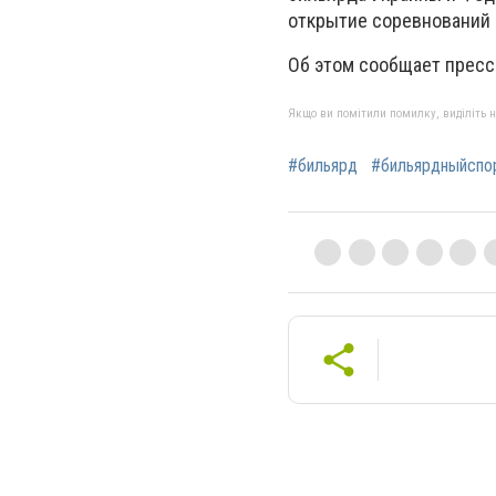
открытие соревнований с
Об этом сообщает пресс
Якщо ви помітили помилку, виділіть нео
#бильярд
#бильярдныйспо