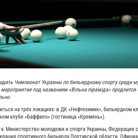
ходить Чемпионат Украины по бильярдному спорту среди м
мероприятие под названием «Вільна піраміда» продлится 4
льно.
ться на трёх локациях: в ДК «Нефтехимик», бильярдном к
ном клубе «Баффало» (гостиница «Кремень»).
а: Министерство молодежи и спорта Украины, Федерация 
ерация спортивного бильярда Полтавской области. Офици