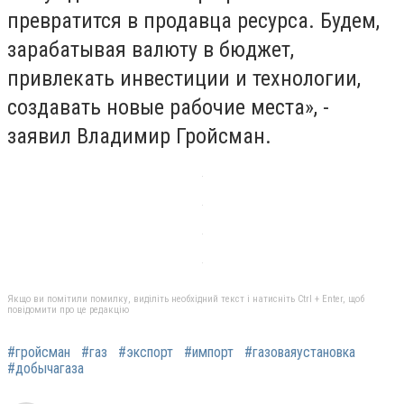
превратится в продавца ресурса. Будем,
зарабатывая валюту в бюджет,
привлекать инвестиции и технологии,
создавать новые рабочие места», -
заявил Владимир Гройсман.
Якщо ви помітили помилку, виділіть необхідний текст і натисніть Ctrl + Enter, щоб
повідомити про це редакцію
#гройсман
#газ
#экспорт
#импорт
#газоваяустановка
#добычагаза