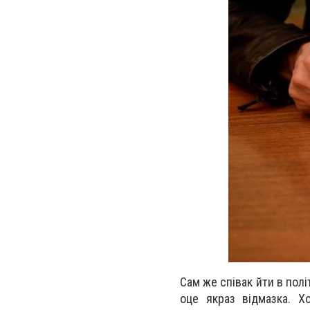
Сам же співак йти в полі
оце якраз відмазка. Х