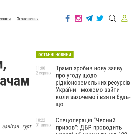
озвіти
Оголошення
ОСТАННІ НОВИНИ
и,
Трамп зробив нову заяву
11:00
2 серпня
про угоду щодо
хачам
рідкісноземельних ресурсів
України - можемо зайти
коли захочемо і взяти будь-
що
Спецоперація “Чесний
18:22
31 липня
завітав гурт
призов”: ДБР проводить