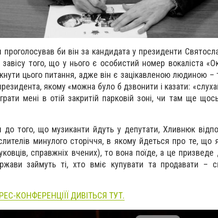
 проголосував би він за кандидата у президенти Святосла
завісу того, що у нього є особистий номер вокаліста «Ок
икнути цього питання, адже він є зацікавленою людиною – 
резидента, якому «можна було б дзвонити і казати: «слуха
грати мені в отій закритій парковій зоні, чи там ще щось
ся до того, що музиканти йдуть у депутати, Хливнюк відп
слителів минулого сторіччя, в якому йдеться про те, що
уковців, справжніх вчених), то вона поїде, а це призведе 
ержави займуть ті, хто вміє купувати та продавати – 
РЕС-КОНФЕРЕНЦІЇЇ ДИВІТЬСЯ ТУТ.