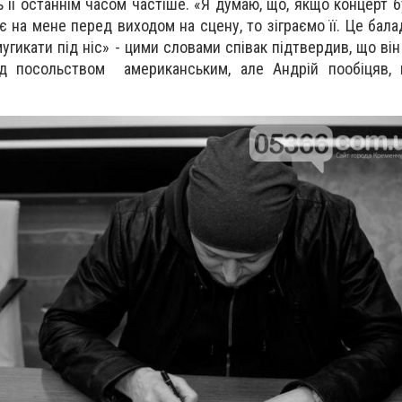
ь її останнім часом частіше. «Я думаю, що, якщо концерт 
 на мене перед виходом на сцену, то зіграємо її. Це бала
мугикати під ніс» - цими словами співак підтвердив, що ві
д посольством американським, але Андрій пообіцяв,