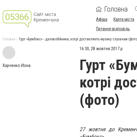
Головна
Афіша
Карта міста
Питання-відповідь
Головна
Гурт «Бумбокс» - далекобійники, котрі доставляють музику слухачам (фото
16:30, 28 жовтня 2017 р.
Гурт «Бу
Харченко Иона
котрі до
(фото)
27 жовтня до Кременчу
«Бумбокс».