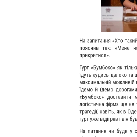
На запитання «Хто такий
пояснив так: «Мене на
прикритися».
Гурт «Бумбокс» як тільк
їдуть кудись далеко та 
максимальній можливій як
їдемо й їдемо дорогами
«Бумбокс» доставити 
логістична фірма ще не т
трагедії, навіть, як в О
гурт уже відіграв і він 
На питання чи буде у с