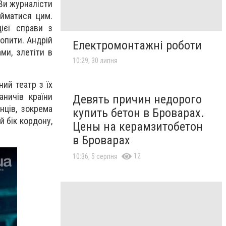
«Ви журналісти
айматися цим.
ієї справи з
попити. Андрій
Електромонтажні роботи
ми, злетіти в
10:29, 30 липня
ий театр з їх
ничів країни
Девять причин недорого
нців, зокрема
купить бетон в Броварах.
й бік кордону,
Цены на керамзитобетон
в Броварах
12
10:36, 5 серпня