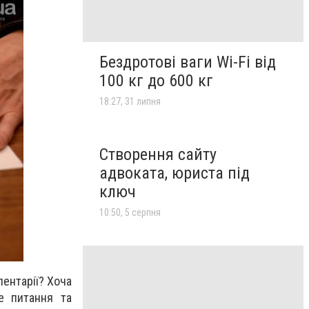
Бездротові ваги Wi-Fi від
100 кг до 600 кг
18:27, 31 липня
Створення сайту
адвоката, юриста під
ключ
10:50, 5 серпня
пентарії? Хоча
е питання та