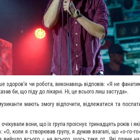
е здоров’я чи робота, виконавець відповів: «Я не фанатик
азав би, що піду до лікарні. Ні, це всього лиш застуда».
музиканти мають змогу відпочити, відлежатися та поспати
очікували вони, що їх група проіснує тринадцять років і які
 «О, коли я створював групу, я думав взагалі, що «о-го-го
а вийшло всього – на всього, щось таке от. Які плани на