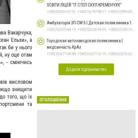
ОСВІТИ ЛІЦЕЙ "ІТ СТЕП СКУЛ КРЕМЕНЧУК"
+380(50)426-07-51, +380(73)797-88-17, +380(67)899-09-16
Амбулаторія ЗП-СМ 5 | Детская поликлиника 1
+380(53)675-84-19, +380(50)356-94-69, +380(67)540-73-87
ва Вакарчука,
еан Ельзи», а
Городская автозаводская поликлиника |
так би у нього
медсанчасть КрАз
й, ну оце отам
+380(53)677-48-88, +380(53)677-32-74, +380(53)676-62-99, +380536766187
», - сміючись
Додати підприємство
овів висловом
 якщо знищити
до того, що їх
ОГОЛОШЕННЯ
спортсмени та