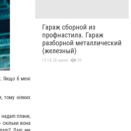
Гараж сборной из
профнастила. Гараж
разборной металлический
(железный)
56
13:14, 26 липня
. Якщо б мені
, тому ніяких
 надалі плани,
» скільки вона
далі? Далі ми