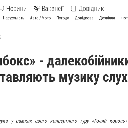
Новини
Вакансії
Довідник
Нерухомість
Авто / Мото
Погода
Довідкова
Дозвілля
Фот
)
мбокс» - далекобійник
ставляють музику слу
ка у рамках свого концертного туру «Голий король» 