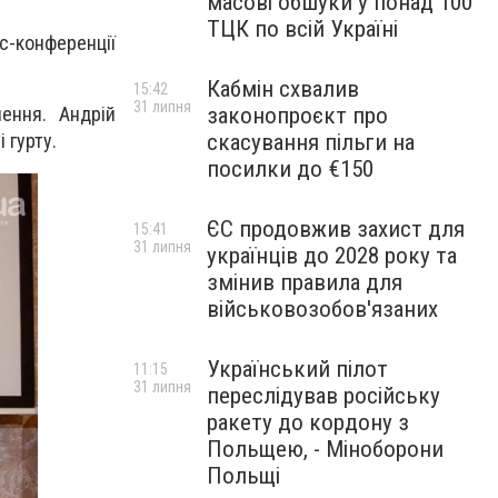
масові обшуки у понад 100
ТЦК по всій Україні
ес-конференції
Кабмін схвалив
15:42
31 липня
законопроєкт про
ення. Андрій
скасування пільги на
 гурту.
посилки до €150
ЄС продовжив захист для
15:41
31 липня
українців до 2028 року та
змінив правила для
військовозобов'язаних
Український пілот
11:15
31 липня
переслідував російську
ракету до кордону з
Польщею, - Міноборони
Польщі