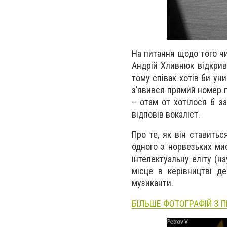
На питання щодо того чи
Андрій Хливнюк відкрив 
тому співак хотів би ун
з’явився прямий номер п
– отам от хотілося б за
відповів вокаліст.
Про те, як він ставить
одного з норвезьких ми
інтелектуальну еліту (на
місце в керівництві д
музиканти.
БІЛЬШЕ ФОТОГРАФІЙ З П