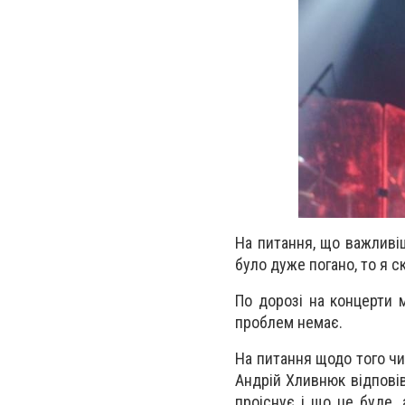
На питання, що важливіш
було дуже погано, то я ск
По дорозі на концерти 
проблем немає.
На питання щодо того чи 
Андрій Хливнюк відповів:
проіснує і що це буде, 