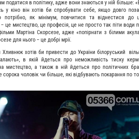
м податися в політику, адже вони знаються у ній більше: 
ь у кіно він хотів би спробувати себе, якщо довго поз
 потрібно, як мінімум, повчитися та віднестися до ц
– це мистецтво, це професія, це не просто так піти води 
льми Мартіна Скорсезе, адже «попірнати з білими акула
сезе для нього – це добрі мрії.
 Хливнюк хотів би привести до України білоруський вільн
алають», в якій йдеться про неможливість тиску керма
 на мистецтво, а також в ній йдеться про політичних бра
е сорока чоловік чи більше, які відбувають покарання по то