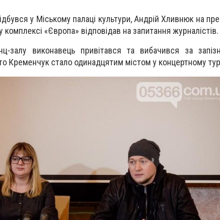
ідбувся у Міському палаці культури, Андрій Хливнюк на пр
 комплексі «Європа» відповідав на запитання журналістів.
-залу виконавець привітався та вибачився за запізн
то Кременчук стало одинадцятим містом у концертному турі