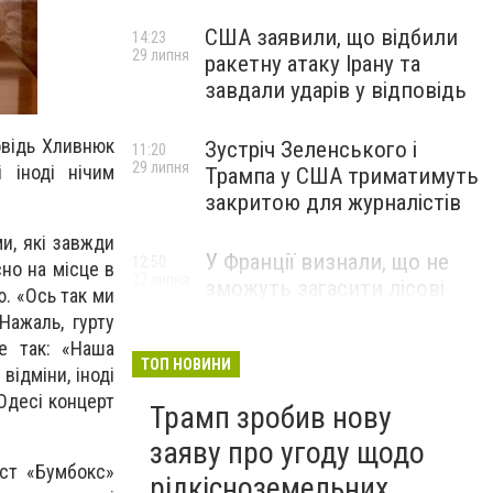
США заявили, що відбили
14:23
29 липня
ракетну атаку Ірану та
завдали ударів у відповідь
повідь Хливнюк
Зустріч Зеленського і
11:20
29 липня
 іноді нічим
Трампа у США триматимуть
закритою для журналістів
и, які завжди
У Франції визнали, що не
12:50
но на місце в
27 липня
зможуть загасити лісові
ю. «Ось так ми
пожежі біля Бордо до осені
Нажаль, гурту
е так: «Наша
ТОП НОВИНИ
відміни, іноді
 Одесі концерт
Трамп зробив нову
заяву про угоду щодо
іст «Бумбокс»
рідкісноземельних