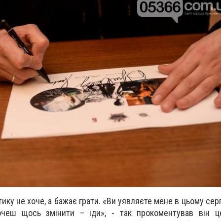
тику не хоче, а бажає грати. «Ви уявляєте мене в цьому сер
очеш щось змінити – іди», - так прокоментував він ц