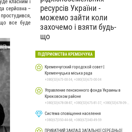
буде класним і
ресурсів України -
да серйозна –
н простудився,
можемо зайти коли
 що все буде
захочемо і взяти будь-
що
ПІДПРИЄМСТВА КРЕМЕНЧУКА
Кременчугский городской совет |
Кременчуцька міська рада
+380(53)673-00-34, +380(53)673-00-34
Управление пенсионного фонда Украины в
Крюковском районе
+380(53)678-08-87, +380(53)675-81-37, +380(53)678-09-01, +380(53)675-81-32, +380(53)675-81-40, +380(53)675-81-33, +380(53)675-81-38, +380(53)675-81-31
Система сповіщення населення
+380(67)350-44-68, +380(67)340-49-59
ПРИВАТНИЙ ЗАКЛАД ЗАГАЛЬНОЇ СЕРЕДНЬОЇ