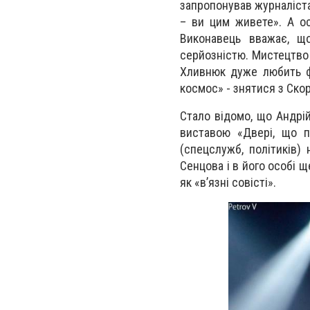
запропонував журналіста
– ви цим живете». А ос
Виконавець вважає, що
серйозністю. Мистецтво 
Хливнюк дуже любить фі
космос» - знятися з Скор
Стало відомо, що Андрій
виставою «Двері, що п
(спецслужб, політиків)
Сенцова і в його особі щ
як «в’язні совісті».