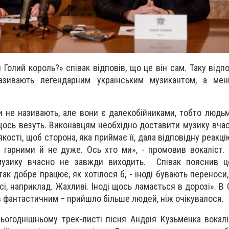
 Голий король?» співак відповів, що це він сам. Таку від
зивають легендарним українським музикантом, а мені
и не називають, але вони є далекобійниками, тобто людьм
щось везуть. Виконавцям необхідно доставити музику вчас
ості, щоб сторона, яка приймає її, дала відповідну реакці
 гарними й не дуже. Ось хто ми», - промовив вокаліст. 
музику вчасно не завжди виходить. Співак пояснив ц
ак добре працює, як хотілося б, - іноді бувають переноси, 
десі, наприклад. Жахливі. Іноді щось ламається в дорозі». В
був фантастичним – прийшло більше людей, ніж очікувалося.
ьогоднішньому трек-листі пісня Андрія Кузьменка вокал