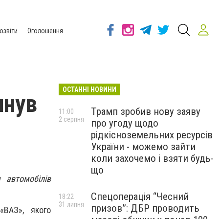
озвіти
Оголошення
ОСТАННІ НОВИНИ
инув
Трамп зробив нову заяву
11:00
2 серпня
про угоду щодо
рідкісноземельних ресурсів
України - можемо зайти
коли захочемо і взяти будь-
що
 автомобілів
Спецоперація “Чесний
18:22
31 липня
призов”: ДБР проводить
«ВАЗ», якого