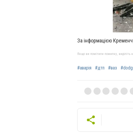
За інформацією Кременчуц
Якщо ви помітили помилку, виділіть нео
#аварія
#дтп
#ваз
#dodge