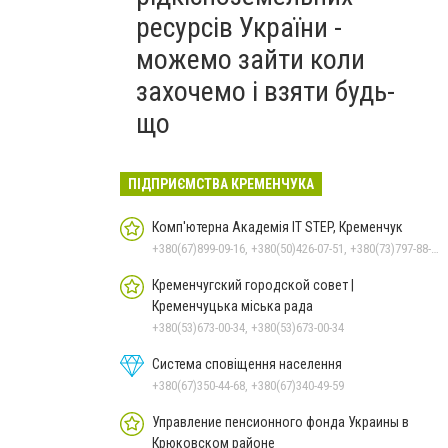
ресурсів України -
можемо зайти коли
захочемо і взяти будь-
що
ПІДПРИЄМСТВА КРЕМЕНЧУКА
Комп'ютерна Академія IT STEP, Кременчук
+380(67)899-09-16, +380(50)426-07-51, +380(73)797-88-17
Кременчугский городской совет |
Кременчуцька міська рада
+380(53)673-00-34, +380(53)673-00-34
Система сповіщення населення
+380(67)350-44-68, +380(67)340-49-59
Управление пенсионного фонда Украины в
Крюковском районе