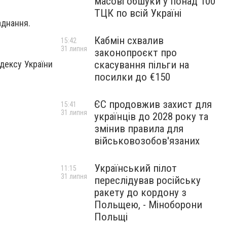
масові обшуки у понад 100
ТЦК по всій Україні
аднання.
Кабмін схвалив
15:42
31 липня
законопроєкт про
дексу України
скасування пільги на
посилки до €150
ЄС продовжив захист для
15:41
31 липня
українців до 2028 року та
змінив правила для
військовозобов'язаних
Український пілот
11:15
31 липня
переслідував російську
ракету до кордону з
Польщею, - Міноборони
Польщі