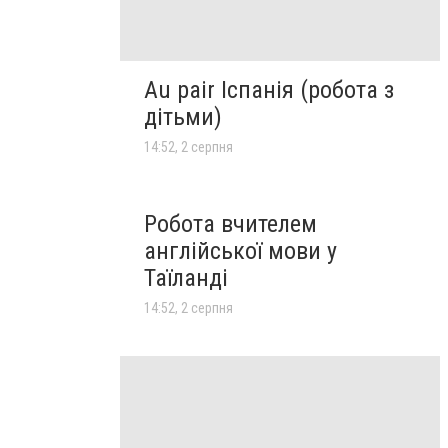
Au pair Іспанія (робота з
дітьми)
14:52, 2 серпня
Робота вчителем
англійської мови у
Таїланді
14:52, 2 серпня