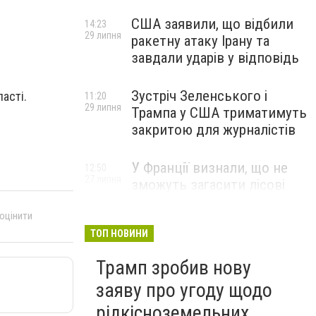
США заявили, що відбили
14:23
29 липня
ракетну атаку Ірану та
завдали ударів у відповідь
Зустріч Зеленського і
асті.
11:20
29 липня
Трампа у США триматимуть
закритою для журналістів
У Франції визнали, що не
12:50
27 липня
зможуть загасити лісові
пожежі біля Бордо до осені
 оцінити
ТОП НОВИНИ
Трамп зробив нову
заяву про угоду щодо
рідкісноземельних