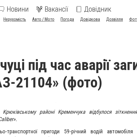
Новини
Вакансії
Довідник
Нерухомість
Авто / Мото
Погода
Довідкова
Дозвілля
Фот
уці під час аварії заг
АЗ-21104» (фото)
Крюківському районі Кременчука відбулося зіткнення
aliber».
ьо-транспортної пригоди 59-річний водій автомобіля 