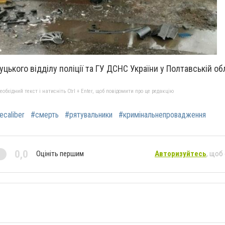
ького відділу поліції та ГУ ДСНС України у Полтавській обл
бхідний текст і натисніть Ctrl + Enter, щоб повідомити про це редакцію
caliber
#смерть
#рятувальники
#кримінальнепровадження
0,0
Оцініть першим
Авторизуйтесь
, щоб