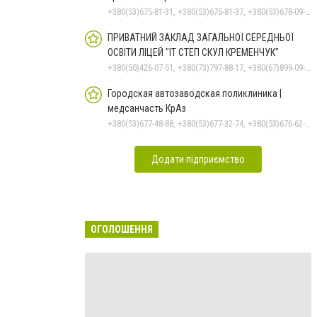
+380(53)675-81-31, +380(53)675-81-37, +380(53)678-09-01, +380(53)675-81-32, +380(53)675-81-40, +380(53)675-81-33, +380(53)675-81-38, +380(53)678-08-87
ПРИВАТНИЙ ЗАКЛАД ЗАГАЛЬНОЇ СЕРЕДНЬОЇ
ОСВІТИ ЛІЦЕЙ "ІТ СТЕП СКУЛ КРЕМЕНЧУК"
+380(50)426-07-51, +380(73)797-88-17, +380(67)899-09-16
Городская автозаводская поликлиника |
медсанчасть КрАз
+380(53)677-48-88, +380(53)677-32-74, +380(53)676-62-99, +380536766187
Додати підприємство
ОГОЛОШЕННЯ