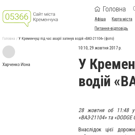
Головна
Афіша
Карта міста
Питання-відповідь
Головна
У Кременчуці під час аварії загинув водій «ВАЗ-21104» (фото)
10:10, 29 жовтня 2017 р.
У Кременч
Харченко Иона
водій «В
28 жовтня об 11:48 у 
«ВАЗ-21104» та «DODGE C
Внаслідок цієї дорожн