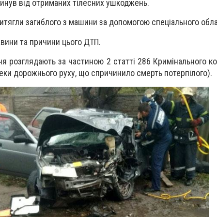
агинув від отриманих тілесних ушкоджень.
итягли загиблого з машини за допомогою спеціального обл
вини та причини цього ДТП.
я розглядають за частиною 2 статті 286 Кримінального ко
ки дорожнього руху, що спричинило смерть потерпілого).