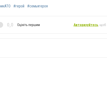
никАТО
#герой
#семьягероя
0,0
Оцініть першим
Авторизуйтесь
, щоб