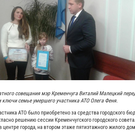
атного совещания мэр Кременчуга Виталий Малецкий пере
и ключи семье умершего участника АТО Олега Феня.
астника АТО было приобретено за средства городского бю
гласно решению сессии Кременчугского городского совета
в центре города, на втором этаже пятиэтажного жилого дом