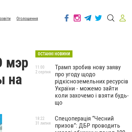
озвіти
Оголошення
ОСТАННІ НОВИНИ
О мэр
Трамп зробив нову заяву
11:00
2 серпня
про угоду щодо
ы на
рідкісноземельних ресурсів
України - можемо зайти
коли захочемо і взяти будь-
що
Спецоперація “Чесний
18:22
31 липня
призов”: ДБР проводить