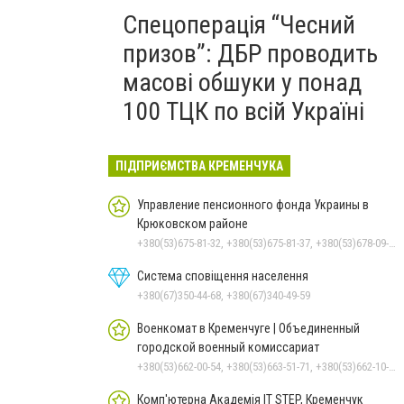
Спецоперація “Чесний
призов”: ДБР проводить
масові обшуки у понад
100 ТЦК по всій Україні
ПІДПРИЄМСТВА КРЕМЕНЧУКА
Управление пенсионного фонда Украины в
Крюковском районе
+380(53)675-81-32, +380(53)675-81-37, +380(53)678-09-01, +380(53)675-81-40, +380(53)675-81-33, +380(53)675-81-38, +380(53)675-81-31, +380(53)678-08-87
Система сповіщення населення
+380(67)350-44-68, +380(67)340-49-59
Военкомат в Кременчуге | Объединенный
городской военный комиссариат
+380(53)662-00-54, +380(53)663-51-71, +380(53)662-10-35
Комп'ютерна Академія IT STEP, Кременчук