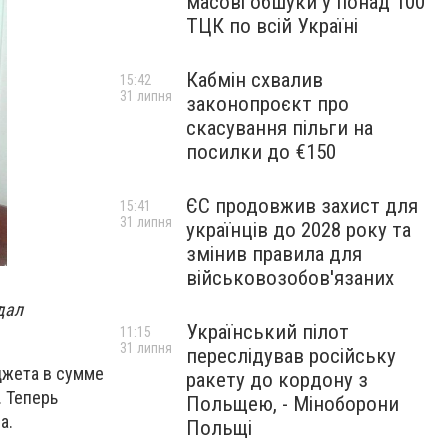
масові обшуки у понад 100
ТЦК по всій Україні
Кабмін схвалив
15:42
31 липня
законопроєкт про
скасування пільги на
посилки до €150
ЄС продовжив захист для
15:41
31 липня
українців до 2028 року та
змінив правила для
військовозобов'язаних
дал
Український пілот
11:15
31 липня
переслідував російську
джета в сумме
ракету до кордону з
. Теперь
Польщею, - Міноборони
а.
Польщі