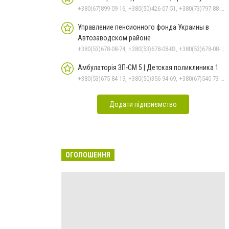
+380(67)899-09-16, +380(50)426-07-51, +380(73)797-88-17
Управление пенсионного фонда Украины в
Автозаводском районе
+380(53)678-08-74, +380(53)678-08-83, +380(53)678-08-41, +380(53)678-08-86, +380(53)678-09-05
Амбулаторія ЗП-СМ 5 | Детская поликлиника 1
+380(53)675-84-19, +380(50)356-94-69, +380(67)540-73-87
Додати підприємство
ОГОЛОШЕННЯ