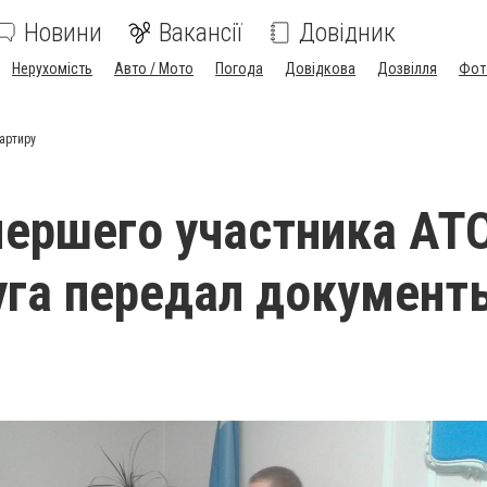
Новини
Вакансії
Довідник
Нерухомість
Авто / Мото
Погода
Довідкова
Дозвілля
Фот
артиру
ершего участника АТ
га передал документ