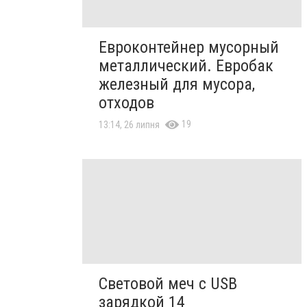
Евроконтейнер мусорный
металлический. Евробак
железный для мусора,
отходов
19
13:14, 26 липня
Световой меч с USB
зарядкой 14