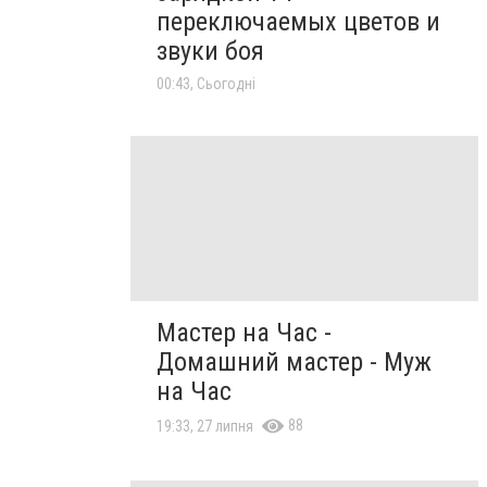
переключаемых цветов и
звуки боя
00:43, Сьогодні
Мастер на Час -
Домашний мастер - Муж
на Час
88
19:33, 27 липня