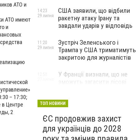
ников АТО и
США заявили, що відбили
14:23
29 липня
ракетну атаку Ірану та
ики АТО имеют
завдали ударів у відповідь
го и
инансовых
 средства
Зустріч Зеленського і
11:20
29 липня
Трампа у США триматимуть
закритою для журналістів
реализацию
У Франції визнали, що не
12:50
27 липня
зможуть загасити лісові
ристической
пожежі біля Бордо до осені
 управление»
:30 – 17:30;
ТОП НОВИНИ
е в Центре
еды, 2
ЄС продовжив захист
для українців до 2028
року та змінив правила