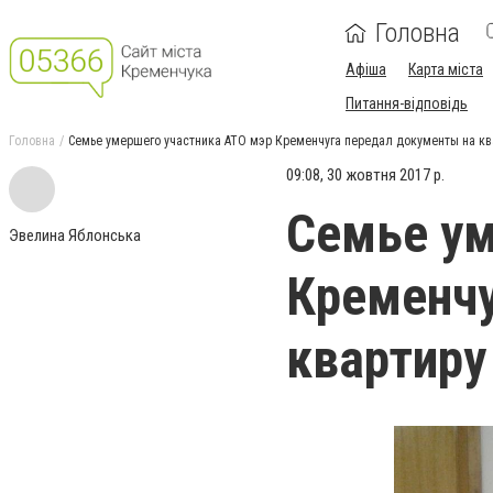
Головна
Афіша
Карта міста
Питання-відповідь
Головна
Семье умершего участника АТО мэр Кременчуга передал документы на кв
09:08, 30 жовтня 2017 р.
Семье ум
Эвелина Яблонська
Кременчу
квартиру