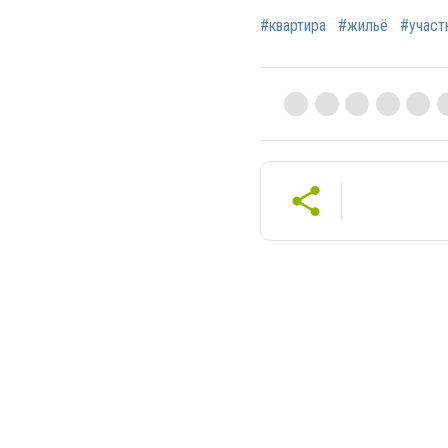
#квартира
#жильё
#участ