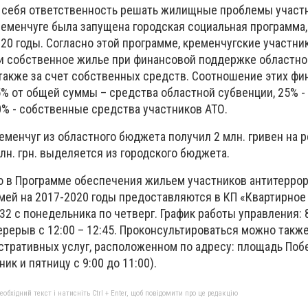
а себя ответственность решать жилищные проблемы участ
Кременчуге была запущена городская социальная программа,
20 годы. Согласно этой программе, кременчугские участн
 собственное жилье при финансовой поддержке областно
 также за счет собственных средств. Соотношение этих ф
% от общей суммы – средства областной субвенции, 25% -
0% - собственные средства участников АТО.
еменчуг из областного бюджета получил 2 млн. гривен на 
лн. грн. выделяется из городского бюджета.
ю в Программе обеспечения жильем участников антитерро
емей на 2017-2020 годы предоставляются в КП «Квартирное
, 32 с понедельника по четверг. График работы управления: 8
 перерыв с 12:00 – 12:45. Проконсультироваться можно такж
тративных услуг, расположенном по адресу: площадь Поб
ик и пятницу с 9:00 до 11:00).
бхідний текст і натисніть Ctrl + Enter, щоб повідомити про це редакцію