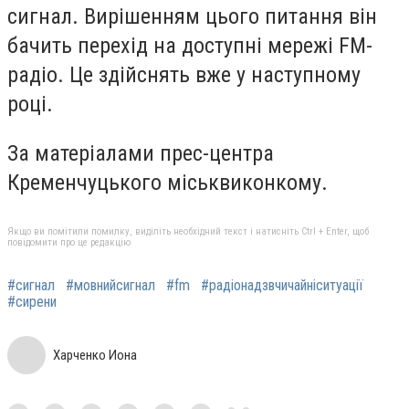
сигнал. Вирішенням цього питання він
бачить перехід на доступні мережі FM-
радіо. Це здійснять вже у наступному
році.
За матеріалами прес-центра
Кременчуцького міськвиконкому.
Якщо ви помітили помилку, виділіть необхідний текст і натисніть Ctrl + Enter, щоб
повідомити про це редакцію
#сигнал
#мовнийсигнал
#fm
#радіонадзвчичайніситуації
#сирени
Харченко Иона