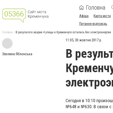
Головна
Афіша
Карта міста
Питання-відповідь
Головна
В результате аварии 4 улицы в Кременчуге остались без электроэнергии
11:05, 30 жовтня 2017 р.
В резуль
Эвелина Яблонська
Кременчу
электроэ
Сегодня в 10:10 произо
№648 и №630. В связи с 