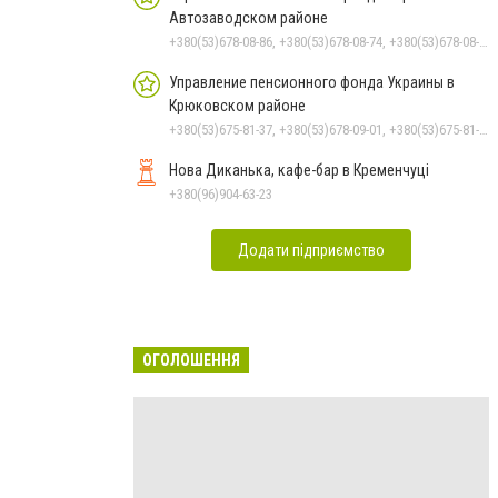
Автозаводском районе
+380(53)678-08-86, +380(53)678-08-74, +380(53)678-08-83, +380(53)678-08-41, +380(53)678-09-05
Управление пенсионного фонда Украины в
Крюковском районе
+380(53)675-81-37, +380(53)678-09-01, +380(53)675-81-32, +380(53)675-81-40, +380(53)675-81-33, +380(53)675-81-38, +380(53)675-81-31, +380(53)678-08-87
Нова Диканька, кафе-бар в Кременчуці
+380(96)904-63-23
Додати підприємство
ОГОЛОШЕННЯ