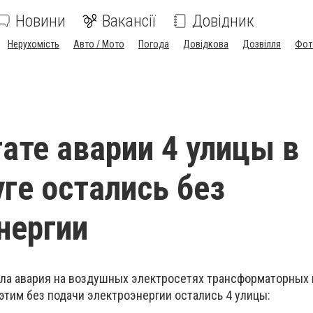
Новини
Вакансії
Довідник
Нерухомість
Авто / Мото
Погода
Довідкова
Дозвілля
Фот
тате аварии 4 улицы в
ге остались без
нергии
шла авария на воздушных электросетях трансформаторных
этим без подачи электроэнергии остались 4 улицы: