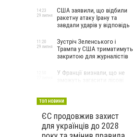
США заявили, що відбили
14:23
29 липня
ракетну атаку Ірану та
завдали ударів у відповідь
Зустріч Зеленського і
11:20
29 липня
Трампа у США триматимуть
закритою для журналістів
У Франції визнали, що не
12:50
27 липня
зможуть загасити лісові
пожежі біля Бордо до осені
ТОП НОВИНИ
ЄС продовжив захист
для українців до 2028
року та змінив правила