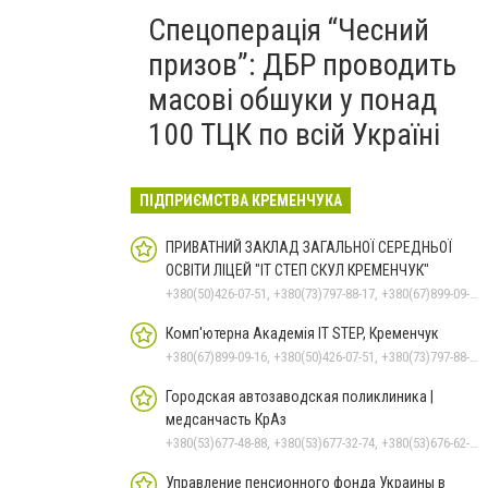
Спецоперація “Чесний
призов”: ДБР проводить
масові обшуки у понад
100 ТЦК по всій Україні
ПІДПРИЄМСТВА КРЕМЕНЧУКА
ПРИВАТНИЙ ЗАКЛАД ЗАГАЛЬНОЇ СЕРЕДНЬОЇ
ОСВІТИ ЛІЦЕЙ "ІТ СТЕП СКУЛ КРЕМЕНЧУК"
+380(50)426-07-51, +380(73)797-88-17, +380(67)899-09-16
Комп'ютерна Академія IT STEP, Кременчук
+380(67)899-09-16, +380(50)426-07-51, +380(73)797-88-17
Городская автозаводская поликлиника |
медсанчасть КрАз
+380(53)677-48-88, +380(53)677-32-74, +380(53)676-62-99, +380536766187
Управление пенсионного фонда Украины в