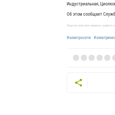
Индустриальная, Циолко
Об этом сообщает Служ
Якщо ви помітили помилку, виділіть нео
#электросети
#электриче