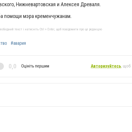
вского, Нижневартовская и Алексея Древаля.
ба помощи мэра кременчужанам.
бхідний текст і натисніть Ctrl + Enter, щоб повідомити про це редакцію
ство
#авария
0,0
Оцініть першим
Авторизуйтесь
, щоб