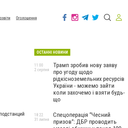
озвіти
Оголошення
ОСТАННІ НОВИНИ
Трамп зробив нову заяву
11:00
2 серпня
про угоду щодо
рідкісноземельних ресурсів
України - можемо зайти
коли захочемо і взяти будь-
що
 подстанций
Спецоперація “Чесний
18:22
31 липня
призов”: ДБР проводить