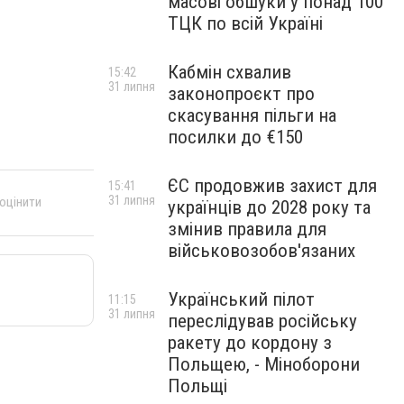
масові обшуки у понад 100
ТЦК по всій Україні
Кабмін схвалив
15:42
31 липня
законопроєкт про
скасування пільги на
посилки до €150
ЄС продовжив захист для
15:41
31 липня
 оцінити
українців до 2028 року та
змінив правила для
військовозобов'язаних
Український пілот
11:15
31 липня
переслідував російську
ракету до кордону з
Польщею, - Міноборони
Польщі