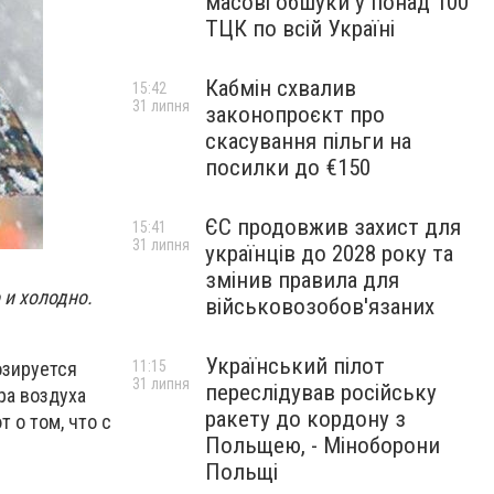
масові обшуки у понад 100
ТЦК по всій Україні
Кабмін схвалив
15:42
31 липня
законопроєкт про
скасування пільги на
посилки до €150
ЄС продовжив захист для
15:41
31 липня
українців до 2028 року та
змінив правила для
 и холодно.
військовозобов'язаних
Український пілот
озируется
11:15
31 липня
переслідував російську
ра воздуха
ракету до кордону з
 о том, что с
Польщею, - Міноборони
Польщі