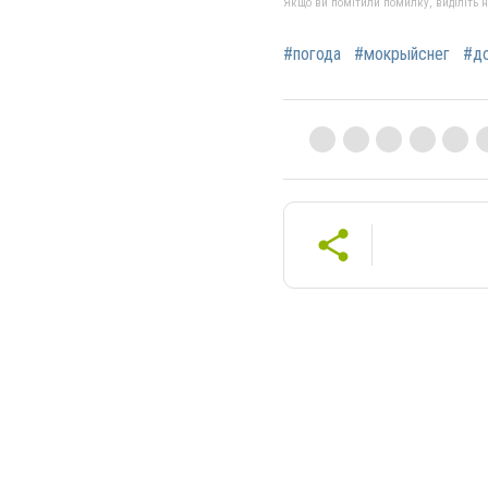
Якщо ви помітили помилку, виділіть нео
#погода
#мокрыйснег
#д