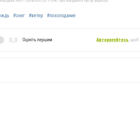
бхідний текст і натисніть Ctrl + Enter, щоб повідомити про це редакцію
ождь
#снег
#ветер
#похолодание
0,0
Оцініть першим
Авторизуйтесь
, щоб