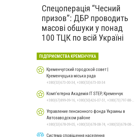
Спецоперація “Чесний
призов”: ДБР проводить
масові обшуки у понад
100 ТЦК по всій Україні
ПІДПРИЄМСТВА КРЕМЕНЧУКА
Кременчугский городской совет |
Кременчуцька міська рада
+380(53)673-00-34, +380(53)673-00-34
Комп'ютерна Академія IT STEP, Кременчук
+380(67)899-09-16, +380(50)426-07-51, +380(73)797-88-17
Управление пенсионного фонда Украины в
Автозаводском районе
+380(53)678-09-05, +380(53)678-08-74, +380(53)678-08-83, +380(53)678-08-41, +380(53)678-08-86
Система сповіщення населення