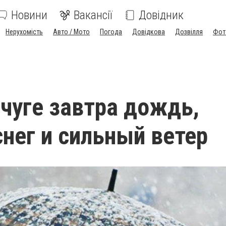
Новини
Вакансії
Довідник
Нерухомість
Авто / Мото
Погода
Довідкова
Дозвілля
Фот
чуге завтра дождь,
нег и сильный ветер