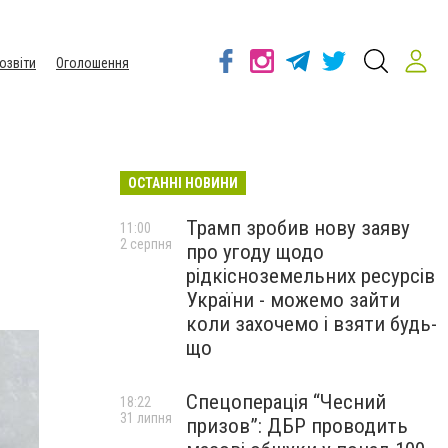
озвіти
Оголошення
ОСТАННІ НОВИНИ
Трамп зробив нову заяву
11:00
2 серпня
про угоду щодо
рідкісноземельних ресурсів
України - можемо зайти
коли захочемо і взяти будь-
що
Спецоперація “Чесний
18:22
31 липня
призов”: ДБР проводить