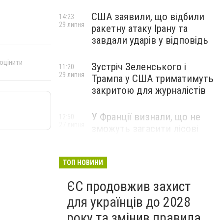
США заявили, що відбили
14:23
29 липня
ракетну атаку Ірану та
завдали ударів у відповідь
 оцінити
Зустріч Зеленського і
11:20
29 липня
Трампа у США триматимуть
закритою для журналістів
У Франції визнали, що не
12:50
27 липня
зможуть загасити лісові
пожежі біля Бордо до осені
ТОП НОВИНИ
ЄС продовжив захист
для українців до 2028
року та змінив правила