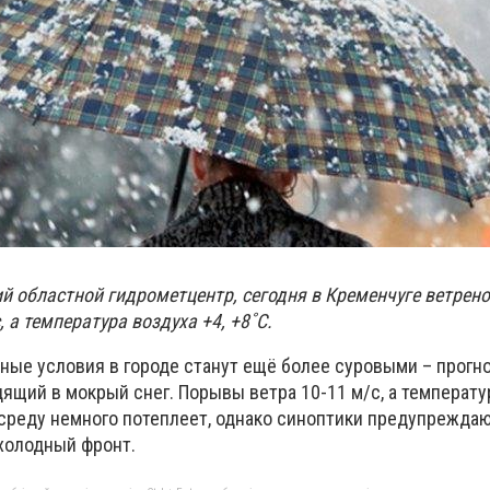
й областной гидрометцентр, сегодня в Кременчуге ветрено
, а температура воздуха +4, +8˚С.
дные условия в городе станут ещё более суровыми – прогн
ящий в мокрый снег. Порывы ветра 10-11 м/с, а температу
В среду немного потеплеет, однако синоптики предупреждают
 холодный фронт.