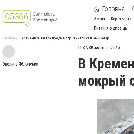
Головна
Афіша
Карта міста
Питання-відповідь
Головна
В Кременчуге завтра дождь, мокрый снег и сильный ветер
11:37, 30 жовтня 2017 р.
В Кремен
Эвелина Яблонська
мокрый с