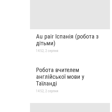
Au pair Іспанія (робота з
дітьми)
14:52, 2 серпня
Робота вчителем
англійської мови у
Таїланді
14:52, 2 серпня