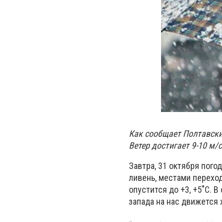
Как сообщает Полтавски
Ветер достигает 9-10 м/с
Завтра, 31 октября пого
ливень, местами переход
опустится до +3, +5˚С. 
запада на нас движется