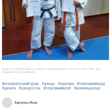
Якщо ви помітили помилку, виділіть необхідний текст і натисніть Ctrl + Enter, щоб
повідомити про це редакцію
#всеукраїнськийтурнір
#дзюдо
#українка
#спортивнийзахід
#дівчата
#дзюдоїстки
#спортивнийклуб
#кременьдзюдо
Харченко Иона