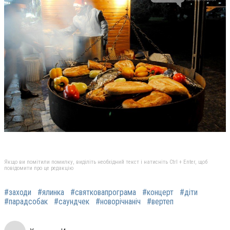
Якщо ви помітили помилку, виділіть необхідний текст і натисніть Ctrl + Enter, щоб
повідомити про це редакцію
#заходи
#ялинка
#святковапрограма
#концерт
#діти
#парадсобак
#саундчек
#новорічнаніч
#вертеп