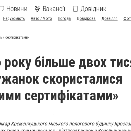
Новини
Вакансії
Довідник
Нерухомість
Авто / Мото
Погода
Довідкова
Дозвілля
Фот
ими сертифікатами»
 року більше двох тис
жанок скористалися
ими сертифікатами»
лікар Кременчуцького міського пологового будинку Яросла
ох тисяч кременчужанок і п’ятдесят жінок з Козельщанськ