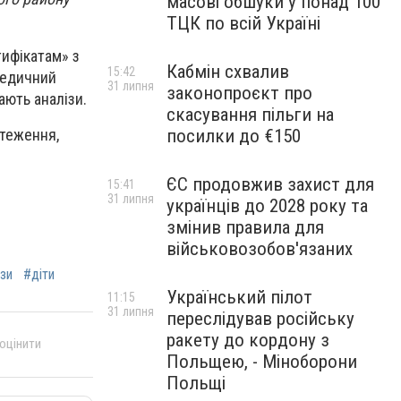
масові обшуки у понад 100
ТЦК по всій Україні
тифікатам» з
Кабмін схвалив
15:42
медичний
31 липня
законопроєкт про
ають аналізи.
скасування пільги на
посилки до €150
стеження,
ЄС продовжив захист для
15:41
31 липня
українців до 2028 року та
змінив правила для
військовозобов'язаних
ізи
#діти
Український пілот
11:15
31 липня
переслідував російську
ракету до кордону з
 оцінити
Польщею, - Міноборони
Польщі