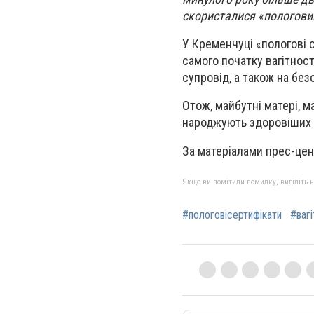
скористалися «пологови
У Кременчуці «пологові 
самого початку вагітнос
супровід, а також на бе
Отож, майбутні матері, 
народжують здоровіших 
За матеріалами прес-це
Якщо ви помітили помилку, виділіть нео
#пологовісертифікати
#вагі