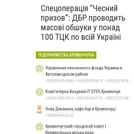
Спецоперація “Чесний
призов”: ДБР проводить
масові обшуки у понад
100 ТЦК по всій Україні
ПІДПРИЄМСТВА КРЕМЕНЧУКА
Управление пенсионного фонда Украины в
Автозаводском районе
+380(53)678-08-86, +380(53)678-08-74, +380(53)678-08-83, +380(53)678-08-41, +380(53)678-09-05
Комп'ютерна Академія IT STEP, Кременчук
+380(67)899-09-16, +380(50)426-07-51, +380(73)797-88-17
Нова Диканька, кафе-бар в Кременчуці
+380(96)904-63-23
Кременчугский городской совет |
Кременчуцька міська рада