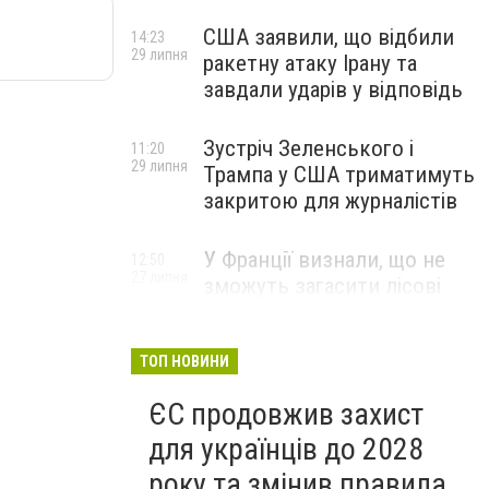
США заявили, що відбили
14:23
29 липня
ракетну атаку Ірану та
завдали ударів у відповідь
Зустріч Зеленського і
11:20
29 липня
Трампа у США триматимуть
закритою для журналістів
У Франції визнали, що не
12:50
27 липня
зможуть загасити лісові
пожежі біля Бордо до осені
ТОП НОВИНИ
ЄС продовжив захист
для українців до 2028
року та змінив правила