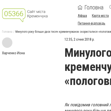
Головна
Афіша
Карта міста
Питання-відповідь
Головна
Минулого року більше двох тисяч кременчужанок скористалися «пологов
12:35, 2 січня 2018 р.
Минулого
Харченко Иона
кременчу
«пологов
Як повідомив головний 
минулого року більше дв