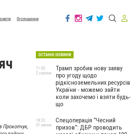
озвіти
Оголошення
ОСТАННІ НОВИНИ
яч
Трамп зробив нову заяву
11:00
2 серпня
про угоду щодо
рідкісноземельних ресурсів
України - можемо зайти
коли захочемо і взяти будь-
що
Спецоперація “Чесний
18:22
31 липня
в Прокопчук,
призов”: ДБР проводить
ого району