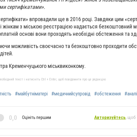
ми сертифікатами».
сертифікати» впровадили ще в 2016 році. Завдяки цим «сер
ті жінкам з міською реєстрацією надається безкоштовний 
зоплатній основі вони проходять необхідні обстеження та зд
маючи можливість своєчасно та безкоштовно проходити об
дітей.
нтра Кременчуцького міськвиконкому.
бхідний текст і натисніть Ctrl + Enter, щоб повідомити про це редакцію
тність
#майбутніматері
#медичнийсупровід
#обстеження
#анал
0,0
Оцініть першим
Авторизуйтесь
, щоб