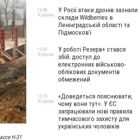
У Росії атаки дронів зазнали
14:48
4 серпня
склади Wildberries в
Ленінградській області та
Підмосков’ї
У роботі Резерв+ стався
13:00
4 серпня
збій: доступ до
електронних військово-
облікових документів
обмежений
«Доведеться пояснювати,
12:19
4 серпня
чому вони тут». У ЄС
запрацювали нові правила
тимчасового захисту для
українських чоловіків
ассе Н-31