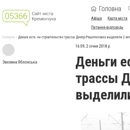
Головна
Афіша
Карта міста
Питання-відповідь
Головна
Деньги есть: на строительство трассы Днепр-Решетиловка выделили 2 млр
16:09, 2 січня 2018 р.
Деньги е
Эвелина Яблонська
трассы 
выделили