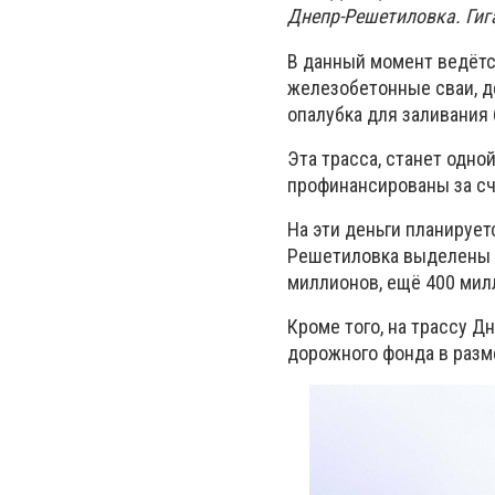
Днепр-Решетиловка. Гига
В данный момент ведётс
железобетонные сваи, д
опалубка для заливания 
Эта трасса, станет одной
профинансированы за сч
На эти деньги планируе
Решетиловка выделены 8
миллионов, ещё 400 мил
Кроме того, на трассу 
дорожного фонда в разме