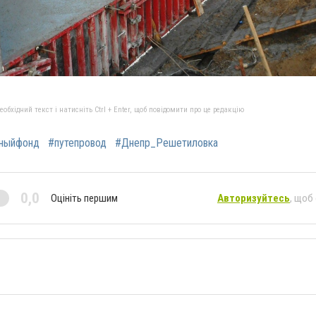
бхідний текст і натисніть Ctrl + Enter, щоб повідомити про це редакцію
ныйфонд
#путепровод
#Днепр_Решетиловка
0,0
Оцініть першим
Авторизуйтесь
, щоб