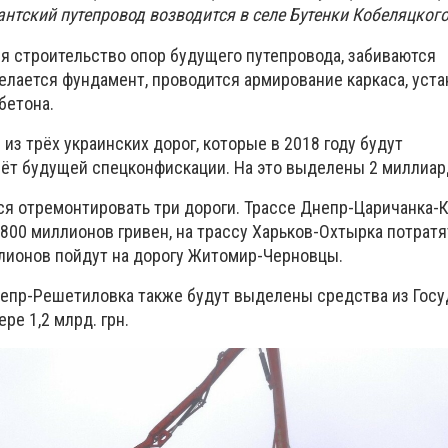
нтский путепровод возводится в селе Бутенки Кобеляцкого
я строительство опор будущего путепровода, забиваются
елается фундамент, проводится армирование каркаса, уст
бетона.
 из трёх украинских дорог, которые в 2018 году будут
ёт будущей спецконфискации. На это выделены 2 миллиард
тся отремонтировать три дороги. Трассе Днепр-Царичанка-
00 миллионов гривен, на трассу Харьков-Охтырка потратя
лионов пойдут на дорогу Житомир-Черновцы.
Днепр-Решетиловка также будут выделены средства из Гос
ре 1,2 млрд. грн.