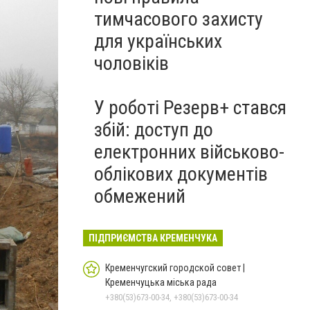
тимчасового захисту
для українських
чоловіків
У роботі Резерв+ стався
збій: доступ до
електронних військово-
облікових документів
обмежений
ПІДПРИЄМСТВА КРЕМЕНЧУКА
Кременчугский городской совет |
Кременчуцька міська рада
+380(53)673-00-34, +380(53)673-00-34