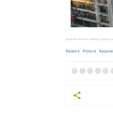
Якщо ви помітили помилку, виділіть нео
#дорога
#трасса
#дорож