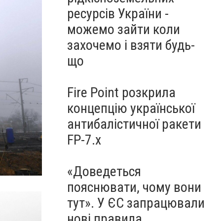
ресурсів України -
можемо зайти коли
захочемо і взяти будь-
що
Fire Point розкрила
концепцію української
антибалістичної ракети
FP-7.x
«Доведеться
пояснювати, чому вони
тут». У ЄС запрацювали
нові правила