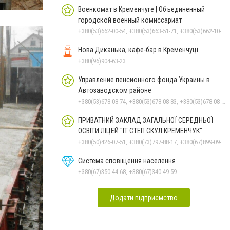
Военкомат в Кременчуге | Объединенный
городской военный комиссариат
+380(53)662-00-54, +380(53)663-51-71, +380(53)662-10-35
Нова Диканька, кафе-бар в Кременчуці
+380(96)904-63-23
Управление пенсионного фонда Украины в
Автозаводском районе
+380(53)678-08-74, +380(53)678-08-83, +380(53)678-08-41, +380(53)678-08-86, +380(53)678-09-05
ПРИВАТНИЙ ЗАКЛАД ЗАГАЛЬНОЇ СЕРЕДНЬОЇ
ОСВІТИ ЛІЦЕЙ "ІТ СТЕП СКУЛ КРЕМЕНЧУК"
+380(50)426-07-51, +380(73)797-88-17, +380(67)899-09-16
Система сповіщення населення
+380(67)350-44-68, +380(67)340-49-59
Додати підприємство