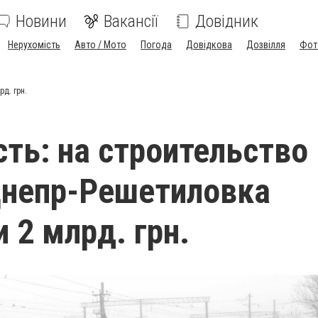
Новини
Вакансії
Довідник
Нерухомість
Авто / Мото
Погода
Довідкова
Дозвілля
Фот
д. грн.
сть: на строительство
Днепр-Решетиловка
 2 млрд. грн.