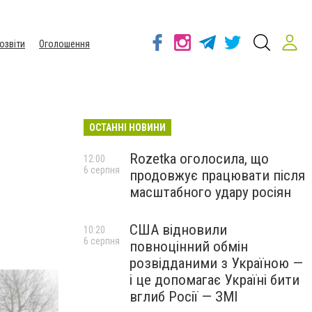
озвіти
Оголошення
ОСТАННІ НОВИНИ
Rozetka оголосила, що
12:00
6 серпня
продовжує працювати після
масштабного удару росіян
США відновили
10:20
6 серпня
повноцінний обмін
розвідданими з Україною —
і це допомагає Україні бити
вглиб Росії — ЗМІ