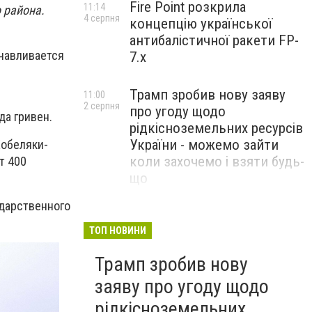
Fire Point розкрила
11:14
 района.
4 серпня
концепцію української
антибалістичної ракети FP-
анавливается
7.x
Трамп зробив нову заяву
11:00
2 серпня
про угоду щодо
а гривен.
рідкісноземельних ресурсів
України - можемо зайти
Кобеляки-
коли захочемо і взяти будь-
т 400
що
ударственного
Спецоперація “Чесний
18:22
31 липня
призов”: ДБР проводить
ТОП НОВИНИ
масові обшуки у понад 100
Трамп зробив нову
ТЦК по всій Україні
заяву про угоду щодо
рідкісноземельних