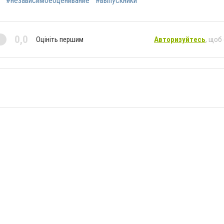
#независимоеоценивание
#выпускники
0,0
Оцініть першим
Авторизуйтесь
, щоб