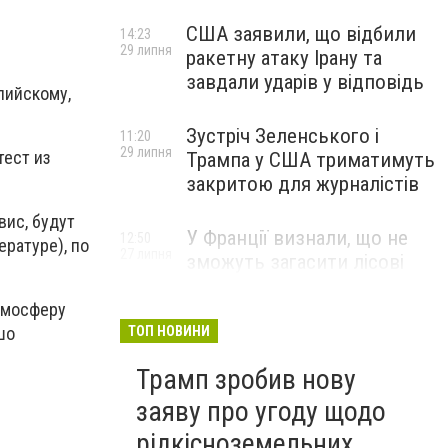
США заявили, що відбили
14:23
29 липня
ракетну атаку Ірану та
завдали ударів у відповідь
глийскому,
Зустріч Зеленського і
11:20
29 липня
тест из
Трампа у США триматимуть
закритою для журналістів
вис, будут
У Франції визнали, що не
12:50
ратуре), по
27 липня
зможуть загасити лісові
пожежі біля Бордо до осені
тмосферу
ТОП НОВИНИ
шо
Трамп зробив нову
заяву про угоду щодо
рідкісноземельних