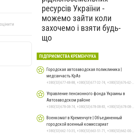
ресурсів України -
можемо зайти коли
 оцінити
захочемо і взяти будь-
що
ПІДПРИЄМСТВА КРЕМЕНЧУКА
Городская автозаводская поликлиника |
медсанчасть КрАз
+380(53)677-48-88, +380(53)677-32-74, +380(53)676-62-99, +380536766187
Управление пенсионного фонда Украины в
Автозаводском районе
+380(53)678-08-74, +380(53)678-08-83, +380(53)678-08-41, +380(53)678-08-86, +380(53)678-09-05
Военкомат в Кременчуге | Объединенный
городской военный комиссариат
+380(53)662-10-35, +380(53)663-51-71, +380(53)662-00-54