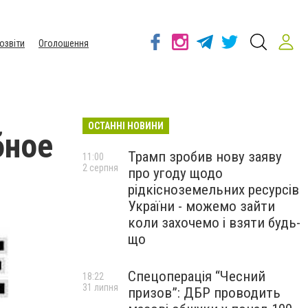
озвіти
Оголошення
ОСТАННІ НОВИНИ
бное
Трамп зробив нову заяву
11:00
2 серпня
про угоду щодо
рідкісноземельних ресурсів
України - можемо зайти
коли захочемо і взяти будь-
що
Спецоперація “Чесний
18:22
31 липня
призов”: ДБР проводить