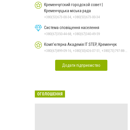
Кременчугский городской совет |
Кременчуцька міська рада
+380(53)673-00-34, +380(53)673-00-34
Система сповіщення населення
+380(67)350-44-68, +380(67)340-49-59
Комп'ютерна Академія IT STEP, Кременчук
+380(67)899-09-16, +380(50)426-07-51, +380(73)797-88-17
Додати підприємство
ОГОЛОШЕННЯ