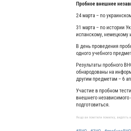
Пробное внешнее незав
24 марта – по украинско
31 марта – по истории Ук
испанскому, немецкому 
В день проведения проб
одного учебного предмет
Результаты пробного ВНО
обнародованы на информа
другим предметам – 6 ап
Участие в пробном тест
внешнего независимого о
подготовиться.
Якщо ви помітили помилку, виділіть нео