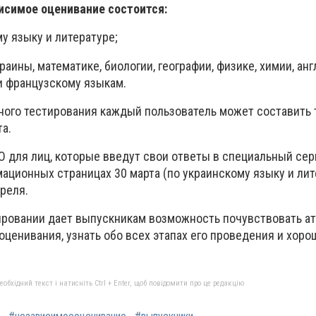
исимое оценивание состоится:
му языку и литературе;
раины, математике, биологии, географии, физике, химии, ан
и французскому языкам.
ного тестирования каждый пользователь может составить 
а.
 для лиц, которые введут свои ответы в специальный сер
ционных страницах 30 марта (по украинскому языку и лите
реля.
ировании дает выпускникам возможность почувствовать а
ценивания, узнать обо всех этапах его проведения и хоро
бхідний текст і натисніть Ctrl + Enter, щоб повідомити про це редакцію