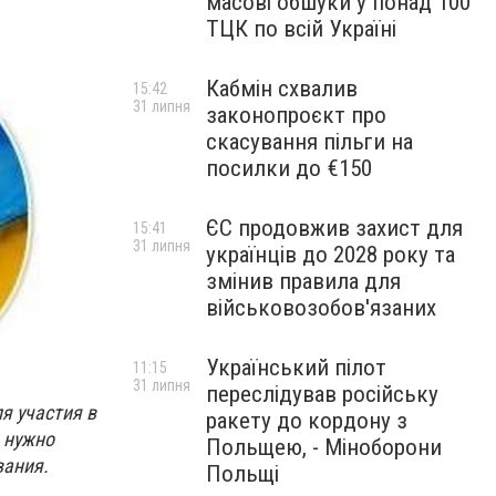
масові обшуки у понад 100
ТЦК по всій Україні
Кабмін схвалив
15:42
31 липня
законопроєкт про
скасування пільги на
посилки до €150
ЄС продовжив захист для
15:41
31 липня
українців до 2028 року та
змінив правила для
військовозобов'язаних
Український пілот
11:15
31 липня
переслідував російську
я участия в
ракету до кордону з
, нужно
Польщею, - Міноборони
вания.
Польщі