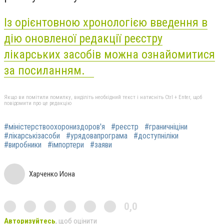
Із орієнтовною хронологією введення в
дію оновленої редакції реєстру
лікарських засобів можна ознайомитися
за посиланням.
Якщо ви помітили помилку, виділіть необхідний текст і натисніть Ctrl + Enter, щоб
повідомити про це редакцію
#міністерствоохорониздоров'я
#реєстр
#граничніціни
#лікарськізасоби
#урядовапрограма
#доступніліки
#виробники
#імпортери
#заяви
Харченко Иона
0,0
Авторизуйтесь
, щоб оцінити