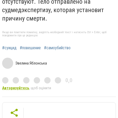
отсутствуют. Тело отправлено на
судмедэкспертизу, которая установит
причину смерти.
Якщо ви помітили помилку, виділіть необхідний текст і натисніть Ctrl + Enter, щоб
повідомити про це редакцію
#суицид
#повешение
#самоубийство
Эвелина Яблонська
0,0
Авторизуйтесь
, щоб оцінити