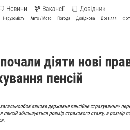
Новини
Вакансії
Довідник
Нерухомість
Авто / Мото
Погода
Довідкова
Дозвілля
Фот
 почали діяти нові пра
хування пенсій
 загальнообов’язкове державне пенсійне страхування» пер
ня пенсій збільшується розмір страхового стажу, а розмір 
ся.