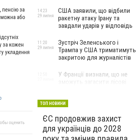
, пенсію за
США заявили, що відбили
14:23
29 липня
 можна або
ракетну атаку Ірану та
завдали ударів у відповідь
ідсутніх
Зустріч Зеленського і
11:20
у за кожен
29 липня
Трампа у США триматимуть
ту укладення
закритою для журналістів
У Франції визнали, що не
12:50
27 липня
зможуть загасити лісові
пожежі біля Бордо до осені
р
ТОП НОВИНИ
ЄС продовжив захист
тобы оценить
для українців до 2028
року та змінив правила