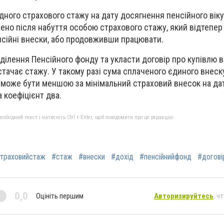
ідного страхового стажу на дату досягнення пенсійного віку
ено після набуття особою страхового стажу, який відтепер
нсійні внески, або продовживши працювати.
ділення Пенсійного фонду та укласти договір про купівлю в
истачає стажу. У такому разі сума сплаченого єдиного внеск
е може бути меншою за мінімальний страховий внесок на да
 коефіцієнт два.
бхідний текст і натисніть Ctrl + Enter, щоб повідомити про це редакцію
траховийстаж
#стаж
#внески
#дохід
#пенсійнийфонд
#догові
0,0
Оцініть першим
Авторизируйтесь
, ч