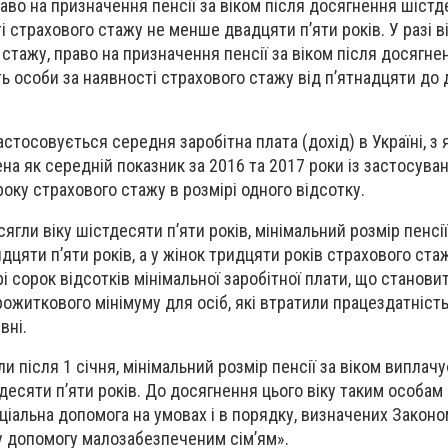
раво на призначення пенсії за віком після досягнення шістд
 страхового стажу не менше двадцяти п’яти років. У разі в
 стажу, право на призначення пенсії за віком після досягне
ь особи за наявності страхового стажу від п’ятнадцяти до
астосовується середня заробітна плата (дохід) в Україні, з 
ена як середній показник за 2016 та 2017 роки із застосува
оку страхового стажу в розмірі одного відсотку.
осягли віку шістдесяти п’яти років, мінімальний розмір пенсії
идцяти п’яти років, а у жінок тридцяти років страхового ста
 сорок відсотків мінімальної заробітної плати, що станови
ожиткового мінімуму для осіб, які втратили працездатність,
вні.
ли після 1 січня, мінімальний розмір пенсії за віком виплач
есяти п’яти років. До досягнення цього віку таким особам
іальна допомога на умовах і в порядку, визначених Законо
у допомогу малозабезпеченим сім’ям».