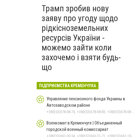
Трамп зробив нову
заяву про угоду щодо
рідкісноземельних
ресурсів України -
можемо зайти коли
захочемо і взяти будь-
що
ПІДПРИЄМСТВА КРЕМЕНЧУКА
Управление пенсионного фонда Украины в
Автозаводском районе
+380(53)678-08-74, +380(53)678-08-83, +380(53)678-08-41, +380(53)678-08-86, +380(53)678-09-05
Военкомат в Кременчуге | Объединенный
городской военный комиссариат
+380(53)662-00-54, +380(53)663-51-71, +380(53)662-10-35