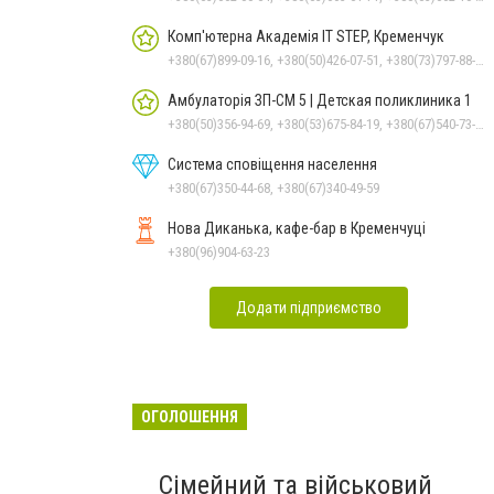
Комп'ютерна Академія IT STEP, Кременчук
+380(67)899-09-16, +380(50)426-07-51, +380(73)797-88-17
Амбулаторія ЗП-СМ 5 | Детская поликлиника 1
+380(50)356-94-69, +380(53)675-84-19, +380(67)540-73-87
Система сповіщення населення
+380(67)350-44-68, +380(67)340-49-59
Нова Диканька, кафе-бар в Кременчуці
+380(96)904-63-23
Додати підприємство
ОГОЛОШЕННЯ
Сімейний та військовий