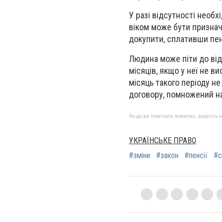
У разі відсутності необх
віком може бути признач
докупити, сплативши пе
Людина може піти до від
місяців, якщо у неї не в
місяць такого періоду н
договору, помножений на
Якщо ви помітили помилку, виділіть нео
УКРАЇНСЬКЕ ПРАВО
#зміни
#закон
#пенсії
#с