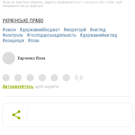
Якщо ви помітили помилку, виділіть необхідний текст і натисніть Ctrl + Enter, щоб
повідомити про це редакцію
УКРАЇНСЬКЕ ПРАВО
#закон
#державнийбюджет
#мораторій
#нагляд
#контроль
#господарськадіяльність
#державнийнагляд
#концепція
#план
Харченко Иона
0,0
Авторизуйтесь
, щоб оцінити