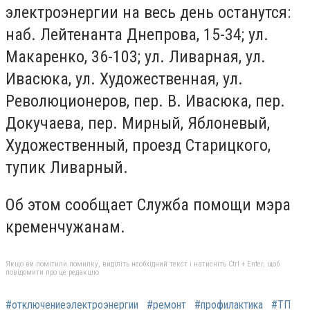
электроэнергии на весь день останутся:
наб. Лейтенанта Днепрова, 15-34; ул.
Макаренко, 36-103; ул. Ливарная, ул.
Ивасюка, ул. Художественная, ул.
Революционеров, пер. В. Ивасюка, пер.
Докучаева, пер. Мирный, Яблоневый,
Художественный, проезд Старицкого,
тупик Ливарный.
Об этом сообщает Служба помощи мэра
кременчужанам.
Якщо ви помітили помилку, виділіть необхідний текст і натисніть Ctrl + Enter, щоб
повідомити про це редакцію
#отключениеэлектроэнергии
#ремонт
#профилактика
#ТП