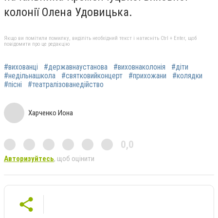
колонії Олена Удовицька.
Якщо ви помітили помилку, виділіть необхідний текст і натисніть Ctrl + Enter, щоб
повідомити про це редакцію
#вихованці
#державнаустанова
#виховнаколонія
#діти
#недільнашкола
#святковийконцерт
#прихожани
#колядки
#пісні
#театралізованедійство
Харченко Иона
0,0
Авторизуйтесь
, щоб оцінити