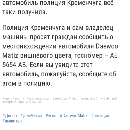
автомобиль полиция Кременчуга всё-
таки получила.
Полиция Кременчуга и сам владелец
машины просят граждан сообщить о
местонахождении автомобиля Daewoo
Matiz вишнёвого цвета, госномер – АЕ
5654 АВ. Если вы увидите этот
автомобиль, пожалуйста, сообщите об
этом в полицию.
Якщо ви помітили помилку, виділіть необхідний текст і натисніть Ctrl + Enter, щоб
повідомити про це редакцію
#Днепр
#деоМатис
#угон
#DaewooMatiz
#полиция
#пьянство