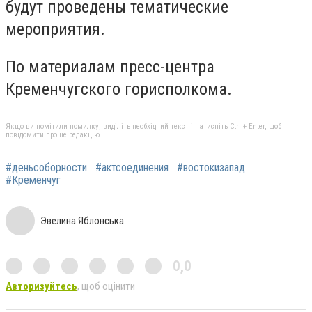
будут проведены тематические
мероприятия.
По материалам пресс-центра
Кременчугского горисполкома.
Якщо ви помітили помилку, виділіть необхідний текст і натисніть Ctrl + Enter, щоб
повідомити про це редакцію
#деньсоборности
#актсоединения
#востокизапад
#Кременчуг
Эвелина Яблонська
0,0
Авторизуйтесь
, щоб оцінити